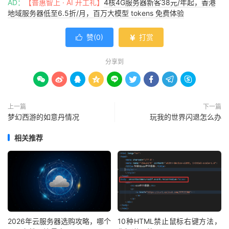
AD：
【普惠智上 · AI 开工礼】
4核4G服务器新客38元/年起，香港
地域服务器低至6.5折/月，百万大模型 tokens 免费体验
赞(
0
)
打赏


分享到









上一篇
下一篇
梦幻西游的如意丹情况
玩我的世界闪退怎么办
相关推荐
2026年云服务器选购攻略，哪个
10种HTML禁止鼠标右键方法，