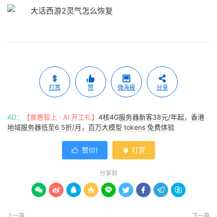
打赏
赞
微海报
分享
AD：
【普惠智上 · AI 开工礼】
4核4G服务器新客38元/年起，香港
地域服务器低至6.5折/月，百万大模型 tokens 免费体验
赞(
0
)
打赏


分享到









上一篇
下一篇