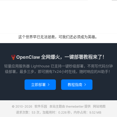
这个世界早已无法拯救，可我们还必须成为英雄。
🦞OpenClaw 全网爆火，一键部署教程来了！
轻量应用服务器 Lighthouse 已支持一键秒级部署，不用写代码分钟
级部署，最多三步，即可拥有7x24小时在线，随时响应的AI助手！
立即部署
教程指南


© 2010-2026
软件乐园
本站主题由
themebetter
提供
网站地图
请求次数：53 次，加载用时：0.226 秒，内存占用：9.52 MB