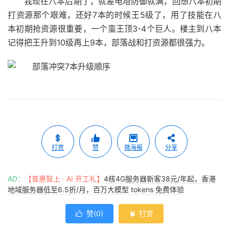
我现在八本后期了，就差电塔防御就满，回想八本初期
打资源那个艰难，还好7本的时候王5级了，用了技能在八
本初期抢资源很重要，一个蛮王顶3-4个巨人。楼主到八本
记得把王升到10级再上9本，部落战和打资源都很强力。
打赏
赞
微海报
分享
AD：
【普惠智上 · AI 开工礼】
4核4G服务器新客38元/年起，香港
地域服务器低至6.5折/月，百万大模型 tokens 免费体验
赞(
0
)
打赏

