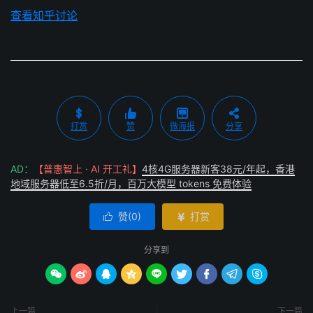
查看知乎讨论
打赏
赞
微海报
分享
AD：
【普惠智上 · AI 开工礼】
4核4G服务器新客38元/年起，香港
地域服务器低至6.5折/月，百万大模型 tokens 免费体验
赞(
0
)
打赏


分享到









上一篇
下一篇