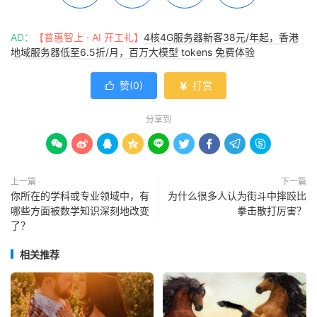
AD：
【普惠智上 · AI 开工礼】
4核4G服务器新客38元/年起，香港
地域服务器低至6.5折/月，百万大模型 tokens 免费体验
赞(
0
)
打赏


分享到









上一篇
下一篇
你所在的学科或专业领域中，有
为什么很多人认为街斗中摔跤比
哪些方面被数学知识深刻地改变
拳击散打厉害？
了？
相关推荐