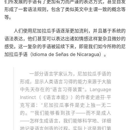
们所发展的手语有了更加有力而严谨的表达方式，甚至自发
形成了一套语法规则，包含了类似英文中主谓一致的概念等
等。
人们使用尼加拉瓜手语逐渐更加流利，并且基于系统的
语法表达，他们甚至可以表达出诸如情感这样复杂且微妙的
感受。这一复杂的手语被延续下来，即是我们如今所称的尼
加拉瓜手语（Idioma de Señas de Nicaragua）。
一部分语言学家认为，尼加拉瓜手语的
形成，显示人类语言习得的能力来源于大脑
中先天存在的“语言习得装置”。Language
Instinct（《语言本能》）的作者史迪芬·平
克写道：“尼加拉瓜事件是史上独一无二
的。”“我们能够看到孩子——而不是成人
——怎样生成语言，我们能够科学地、详细
地记录语言创造的过程。实际上这是我们第