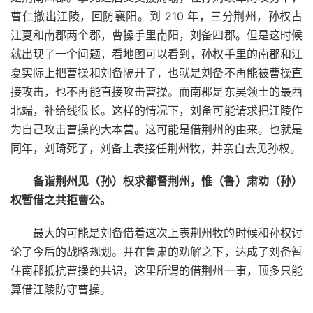
曹仁撤出江陵，回防襄阳。到 210 年，三分荆州，孙权占
江夏和南郡两个郡，曹操手里南阳，刘备四郡。但是这时候
就出现了一个问题，看地图可以看到，孙权手里的南郡和江
夏实际上把曹操和刘备隔开了，也就是刘备不再能被曹操直
接攻击，也不再能直接攻击曹操。而南郡是东吴领土的最西
北端，补给线很长。这样的情况下，刘备可能请求把江陵作
为自己攻击曹操的大本营。这可能是借荆州的由来。也就是
同年，刘琦死了，刘备上表接任荆州牧，并亲自去见孙权。
备诣荆州见（孙）权求都督荆州，惟（鲁）肃劝（孙）
权暂借之共拒曹公。
最大的可能是刘备借着这次上表荆州牧的时候和孙权讨
论了今后的战略规划。并在鲁肃的劝解之下，达成了刘备暂
住南郡抵抗曹操的共识，这里所谓的借荆州一事，顶多只能
算借江陵防守曹操。