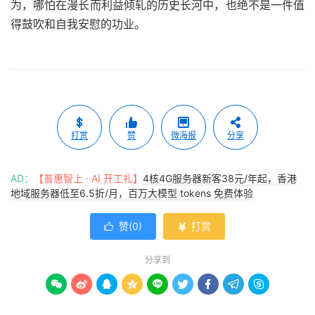
为，哪怕在漫长而利益倾轧的历史长河中，也绝不是一件值
得鼓吹和自我安慰的功业。
打赏
赞
微海报
分享
AD：
【普惠智上 · AI 开工礼】
4核4G服务器新客38元/年起，香港
地域服务器低至6.5折/月，百万大模型 tokens 免费体验
赞(
0
)
打赏


分享到








