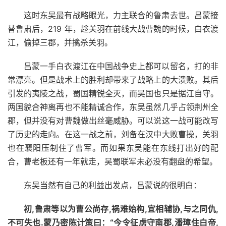
这时东吴最有战略眼光，力主联合的鲁肃去世。吕蒙接
替鲁肃后，219 年，趁关羽在前线大战曹魏的时候，白衣渡
江，偷掉三郡，并擒杀关羽。
吕蒙一手白衣渡江在中国战争史上都可以留名，打的非
常漂亮。但是战术上的胜利却带来了战略上的大溃败。其后
引发的夷陵之战，蜀国精锐全灭，而吴国也只是据江自守。
两国貌合神离再也不能精诚合作，东吴虽然几乎占领荆州全
郡，但并没有对曹魏做出丝毫威胁。可以说这一战可能改写
了历史的走向。在这一战之前，刘备在汉中大败曹操，关羽
也在襄阳压制住了曹军。而如果东吴能在东线打出好的配
合，曹老板还有一年就走，吴蜀联军未必没有翻盘的希望。
东吴当然有自己的利益出发点，吕蒙说的很明白：
初,鲁肃等以为曹公尚存,祸难始构,宜相辅协,与之同仇,
不可失也.蒙乃密陈计策曰：“今令征虏守南郡,潘璋住白帝,