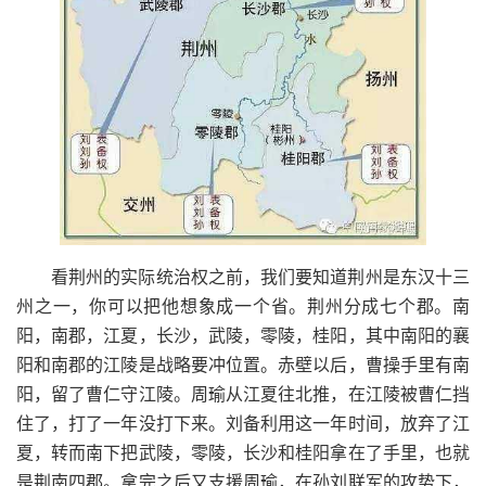
看荆州的实际统治权之前，我们要知道荆州是东汉十三
州之一，你可以把他想象成一个省。荆州分成七个郡。南
阳，南郡，江夏，长沙，武陵，零陵，桂阳，其中南阳的襄
阳和南郡的江陵是战略要冲位置。赤壁以后，曹操手里有南
阳，留了曹仁守江陵。周瑜从江夏往北推，在江陵被曹仁挡
住了，打了一年没打下来。刘备利用这一年时间，放弃了江
夏，转而南下把武陵，零陵，长沙和桂阳拿在了手里，也就
是荆南四郡。拿完之后又支援周瑜，在孙刘联军的攻势下，