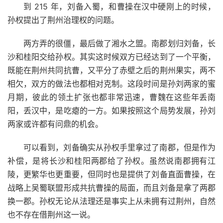
到 215 年，刘备入蜀，和曹操在汉中硬刚上的时候，
孙权提出了荆州治理权的问题。
两方弄的很僵，最后做了湘水之盟。南郡划归刘备，长
沙和桂阳交给孙权。其实这时候双方已经达到了一个平衡，
既能在荆州共同抗曹，又平分了赤壁之后的荆州果实，两不
相欠，双方的做法也都相对克制。这段时间是孙刘两家的蜜
月期，彼此的领土扩张也都非常迅速，曹魏在这些年丢南
阳，丢汉中，是吃瘪的一方。如果按照这个局势发展，孙刘
两家或许都有问鼎的机会。
可以看到，刘备确实从孙权手里拿过了南郡，但是作为
补偿，是将长沙和桂阳两郡给了孙权。虽然说南郡拥有江
陵，更繁华也更重要，但同时也是提供了刘备直面曹操，在
战略上吴蜀联盟形成共抗曹操的局面，而且刘备是拿了两郡
换一郡。孙权无论从法理还是事实上从未拥有过荆州，自然
也不存在借荆州这一说。