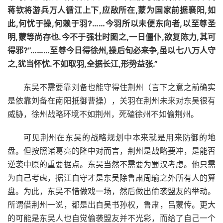
蒋钦将游兵万人循江上下,应敌所在,蒙为国家前据襄阳,如
此,何忧于操,何赖于羽?……今羽所以未便东向者,以至尊圣
明,蒙等尚存也.今不于强壮时图之,一日僵仆,欲复陈力,其可
得邪?”………至尊今日得徐州,操后旬必来争,虽以七八万人守
之,犹当怀忧.不如取羽,全据长江,形势益张.”
东吴不需要靠刘备也能守得住荆州（言下之意之前确实
是依靠刘备在南阳抵御曹操），关羽在荆州未来对东吴很有
威胁，徐州战略环境不如荆州，死磕徐州不如偷荆州。
可见荆州在东吴的战略规划中本来就是用来防御的地
盘。但按照诸葛亮的隆中对而言，荆州是战略要冲，是能否
逆袭中原的重要据点。东吴当然不需要为蜀汉考虑。他只需
为自己考虑，据江自守才是东吴除鲁肃周瑜之外所有人的算
盘。为此，东吴不惜做戏一场，然后做出偷袭盟友的举动。
所谓借荆州一说，都是出自吴书孙权，鲁肃，吕蒙传。更大
的可能是东吴人也自觉偷袭盟友并不光彩，而给了自己一个