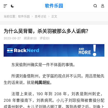
软件乐园




当前位置：
软件乐园
思考讨论
正文


为什么吴背蜀，杀关羽被那么多人诟病？
2023-06-27
阅读(813)
评论(0)
东吴偷荆州确实是一件不体面的事情。
所谓刘备借荆州，史学届的观点并不认同。用吕思勉先
生的话来说，就是
纯属胡扯
。
法理上来说，190 年到 208 年，刘表是荆州刺史，
208 年曹操南下，刘表病死。小儿子刘琮投降被曹操分配
成青州刺史。大儿子刘琦占据江夏。等到赤壁之后，刘备上