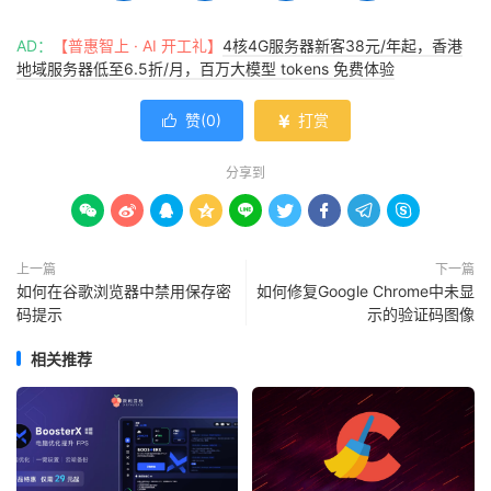
AD：
【普惠智上 · AI 开工礼】
4核4G服务器新客38元/年起，香港
地域服务器低至6.5折/月，百万大模型 tokens 免费体验
赞(
0
)
打赏


分享到









上一篇
下一篇
如何在谷歌浏览器中禁用保存密
如何修复Google Chrome中未显
码提示
示的验证码图像
相关推荐