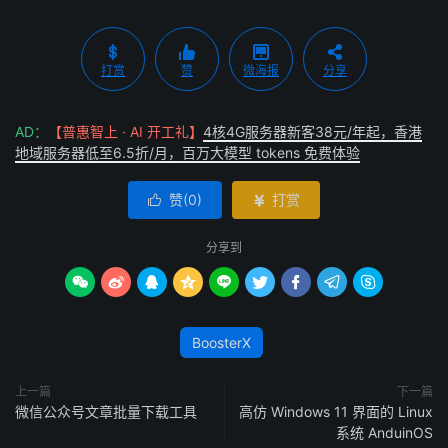
打赏
赞
微海报
分享
AD：
【普惠智上 · AI 开工礼】
4核4G服务器新客38元/年起，香港
地域服务器低至6.5折/月，百万大模型 tokens 免费体验
赞(
0
)
打赏


分享到









BoosterX
上一篇
下一篇
微信公众号文章批量下载工具
高仿 Windows 11 界面的 Linux
系统 AnduinOS