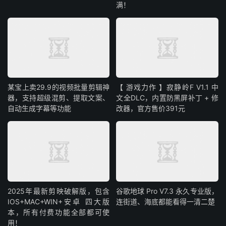
满！
某宝上卖29.9的视频批量剪辑神
【 游戏力作 】寂静岭F V1.1 中
器，支持超级混剪、提取文案、
文全DLC，内置防黑屏补丁 + 修
自动生成字幕等功能
改器，官方售价391元
2025年最新剪映破解版，包含
谷歌地球 Pro V7.3 永久专业版，
IOS+MAC+WIN+安卓 四大版
连街道、海底都能看得一清二楚
本，所有付费功能全部都可使
用！