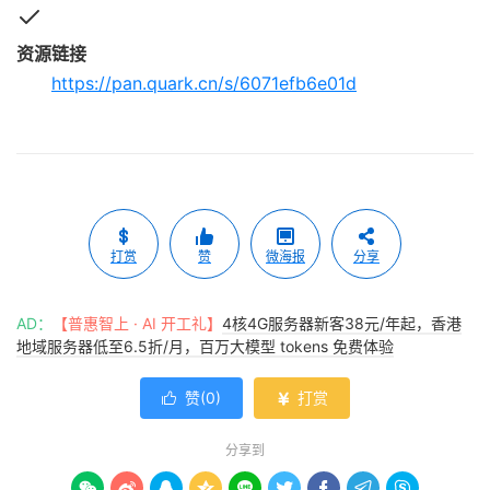
资源链接
https://pan.quark.cn/s/6071efb6e01d
打赏
赞
微海报
分享
AD：
【普惠智上 · AI 开工礼】
4核4G服务器新客38元/年起，香港
地域服务器低至6.5折/月，百万大模型 tokens 免费体验
赞(
0
)
打赏


分享到








