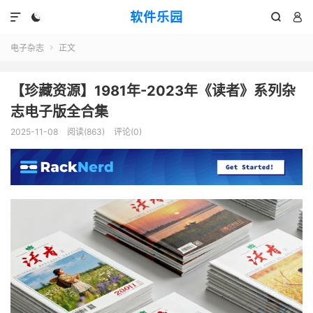
软件乐园




电子杂志
正文

【珍藏资源】1981年-2023年《读者》系列杂
志电子版全合集
2025-11-08
阅读(863)
评论(0)