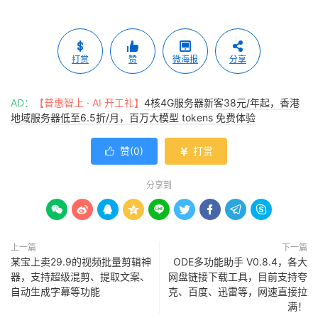
打赏
赞
微海报
分享
AD：
【普惠智上 · AI 开工礼】
4核4G服务器新客38元/年起，香港
地域服务器低至6.5折/月，百万大模型 tokens 免费体验
赞(
0
)
打赏


分享到









上一篇
下一篇
某宝上卖29.9的视频批量剪辑神
ODE多功能助手 V0.8.4，各大
器，支持超级混剪、提取文案、
网盘链接下载工具，目前支持夸
自动生成字幕等功能
克、百度、迅雷等，网速直接拉
满！