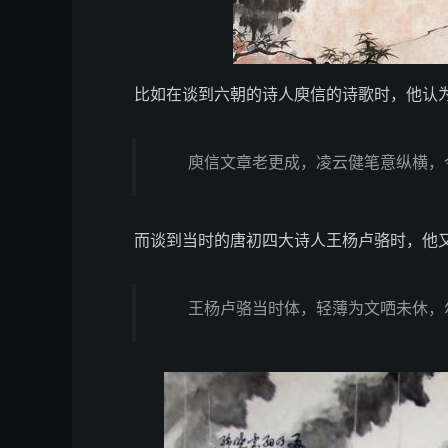
比如在谈到六朝的诗人庾信的诗歌时，他认
庾信文章老更成，凌云健笔意纵横，
而谈到当时的唐初四大诗人王杨卢骆时，他
王杨卢骆当时体，轻薄为文哂未休，