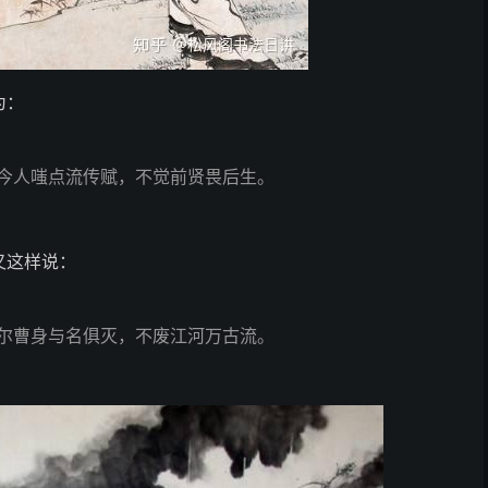
为：
今人嗤点流传赋，不觉前贤畏后生。
又这样说：
尔曹身与名俱灭，不废江河万古流。