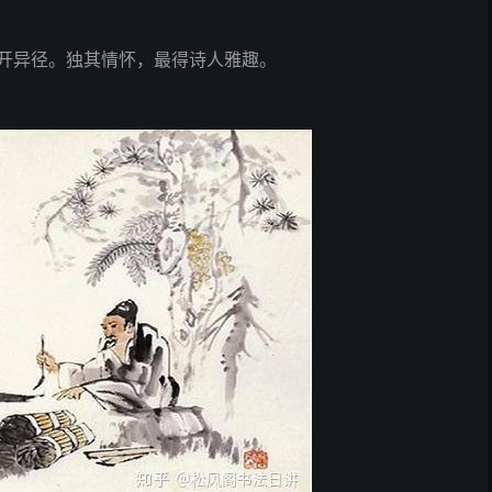
开异径。独其情怀，最得诗人雅趣。