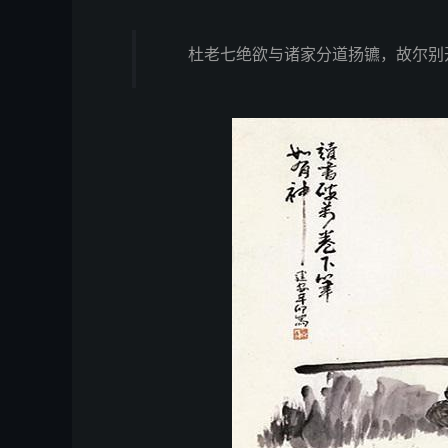
杜老七绝欲与诸家分道扬镳，故尔别