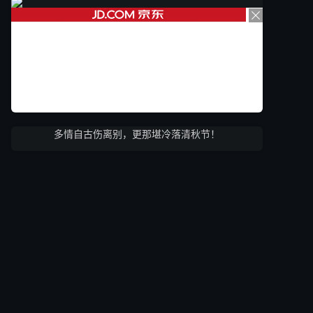
多情自古伤离别，更那堪冷落清秋节！