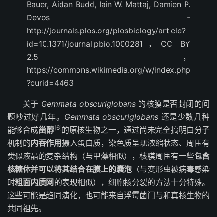
Bauer, Aidan Budd, Iain W. Mattaj, Damien P.
Devos -
http://journals.plos.org/plosbiology/article?
id=10.1371/journal.pbio.1000281，CC BY
2.5，
https://commons.wikimedia.org/w/index.php
?curid=4463
关于
Gemmata obscuriglobans
的核膜是否封闭的问
题吵过好几年。
Gemmata obscuriglobans
还是少数几种
[6]
能够合成
甾醇
的原核生物之一，通过尚未完全搞明白分子
机制的
内吞作用
摄入蛋白质，染色质呈现浓缩状态、周围有
类似液晶的复杂结构（与甲藻相似），核膜周围有一些
包含
核糖体并可以将其结合在膜上的囊泡
（与变形虫被病毒感染
时
粗面内质网
的表现相似），细胞核分裂的方法十分特殊。
这些可能是趋同演化，也可能来自浮霉菌门与和真核生物的
共同祖先。