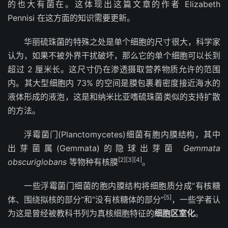
的也大有菌在。这体现出这篇文章的作者 Elizabeth
Pennisi 在这方面的知识需要更新。
华丽硫珠菌的特殊之处是单个细胞的尺寸很大，科学家
认为，如果不被外界干扰破坏，那么它的单个细胞可以长到
超过 2 厘米长。这尺寸仍在渗透摄取营养物质允许的范围
内。其大型细胞内 73% 的空间是膜包裹着密度接近海水的
液体形成的液泡，这是和纳米比亚嗜硫珠菌类似的支持扩散
的方法。
浮霉菌门(Planctomycetes)细菌有胞内膜结构，其中
出芽菌属(Gemmata)的隐球出芽菌
Gemmata
[2]
[3]
[4]
obscuriglobans
等物种有核膜
。
一些浮霉菌门细菌的胞内膜结构将细胞质分成“有核糖
[5]
体、围绕拟核的部分”和“没有核糖体的部分”
，一些学者认
为这是曾经被教科书列为真核细胞特征的
细胞区室化
。