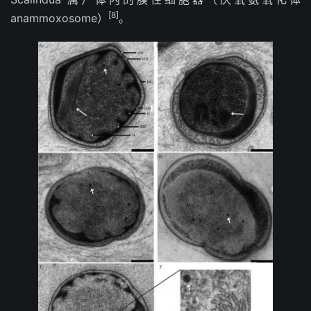
[8]
anammoxosome）
。