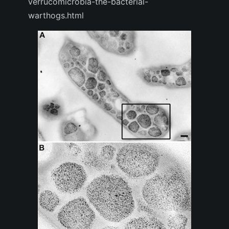
verrucomicrobia-the-bacterial-
warthogs.html