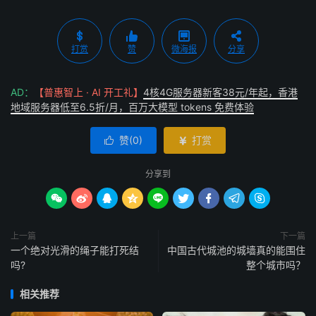
打赏
赞
微海报
分享
AD：
【普惠智上 · AI 开工礼】
4核4G服务器新客38元/年起，香港
地域服务器低至6.5折/月，百万大模型 tokens 免费体验
赞(
0
)
打赏


分享到









上一篇
下一篇
一个绝对光滑的绳子能打死结
中国古代城池的城墙真的能围住
吗?
整个城市吗？
相关推荐