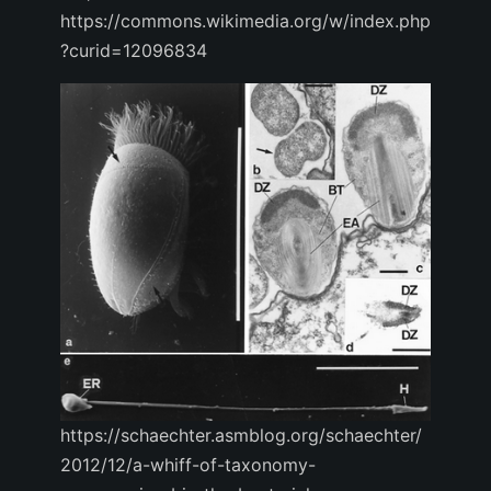
https://commons.wikimedia.org/w/index.php
?curid=12096834
https://schaechter.asmblog.org/schaechter/
2012/12/a-whiff-of-taxonomy-