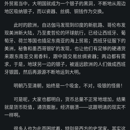
外贸易当中，大明国就成为一个银子的黑洞，不断地从周边
地区吸纳银子，而以瓷器、丝绸、铜钱作为交换。
此时的欧洲，自达伽马发现到印度的新航路、哥伦布发
现美洲新大陆，乃至麦哲伦的环球航行，已经让西班牙、葡
萄牙、荷兰等国也插足东南亚的海上贸易；西班牙征服下的
美洲，秘鲁和墨西哥银矿的发现，也让他们有足够的硬通货
来跟东南亚交易香料，跟中国交易丝绸瓷器；两边都有需
求，于是，地球另一边的银子，被遥远欧洲的人们做成西班
牙银圆，然后再源源不断地运到大明。
明朝乃至清朝，始终是一个吸金，不对，吸银的怪兽！
可是呢，大家也都明白，货币总量不正常地增加，结果
就是货币贬值，通货膨胀，经济崩溃——这跟明清的现实不
一样啊。
很多人也为此而困扰着，特别是西方的史学家。其实这