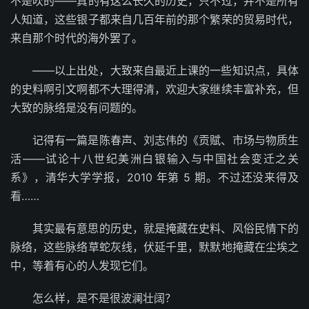
不是吹的——真的有这么长久的历史，只不过，并不是所有
人知道，这些银子都来自几百年前的那个繁荣的贸易时代，
来自那个时代的海外罢了。
——以上出处，大致来自最近上课的一些知识点，具体
的史料啊引文啊都不大理得清，欢迎大家继续丰富补充，但
大致的脉络是没有问题的。
记得有一篇是陈春声、刘志伟的《贡赋、市场与物质生
活——试论十八世纪美洲白银输入与中国社会变迁之关
系》，清华大学学报，2010 年第 5 期。不过还没来得及
看……
其实最有意思的历史，就是掩藏在史料、风俗民情下的
脉络，这些脉络草蛇灰线，伏延千里，默默地掩藏在尘埃之
中，等着有心的人发现它们。
怎么样，是不是很波澜壮阔？