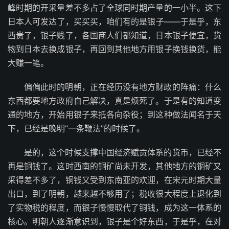
峰时期的开采量差不多占了全球同时期产量的一小半。这下
日本人可发达了，买买买，咱们有的是银子——于是乎，东
西贵了，银子贱了，各国商人们都知道，日本银子便宜，货
物到日本去换成银子，再回到其他地方用银子换钱换货，能
大赚一笔。
偏偏此时的明朝，正在经历没有地方财政的阵痛：什么
东西都要地方政府自己解决，真是烦死了。于是有的知道变
通的地方，开始用银子来抵各向杂役；到这种做法闻名于天
下，已经是晚明“一条鞭法”的时候了。
是的，这个时候支撑中国经济赋贡体系的货币，已经不
再是铜钱了。这时西南的铜矿尚未开发，其他地方的铜矿又
采得差不多了，铜钱又受到东南亚的欢迎，在宋元时期大量
出口，到了明朝，越来越不够用了；税收很大程度上退化到
了实物税的程度，而银子慢慢取代了铜钱，成为这一体系的
核心。明朝人逐渐意识到，银子是个好东西，于是乎，在对