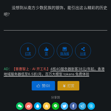
没想到从南方少数民族的银饰，能引出这么精彩的历史
吧？
打赏
赞
微海报
分享
AD：
【普惠智上 · AI 开工礼】
4核4G服务器新客38元/年起，香港
地域服务器低至6.5折/月，百万大模型 tokens 免费体验
赞(
0
)
打赏


分享到








