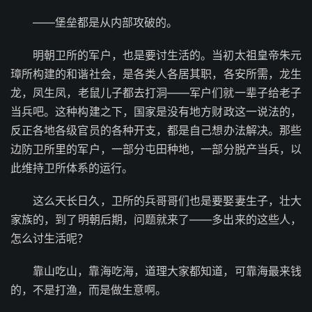
——堡垒都是从内部攻破的。
明朝卫所的军户，也是要讨生活的。当初太祖皇帝朱元
璋所构建的和谐社会，是各类人各居其职，各安所需，龙生
龙，凤生凤，老鼠儿子都去打洞——军户们就一辈子给老子
当兵吧。这种构建之下，国家是没有地方财政这一说法的，
反正各地各级官员的各种开支，都是自己想办法解决。那些
边防卫所里的军户，一部分屯田种地，一部分脱产当兵，以
此维持卫所体系的运行。
这么天长日久，卫所的兵哥哥们也是要娶妻生子，壮大
家族的，到了明朝后期，问题就来了——多出来的这些人，
怎么讨生活呢？
靠山吃山，靠海吃海，道理大家都知道，可靠海最来钱
的，不是打渔，而是做生意啊。