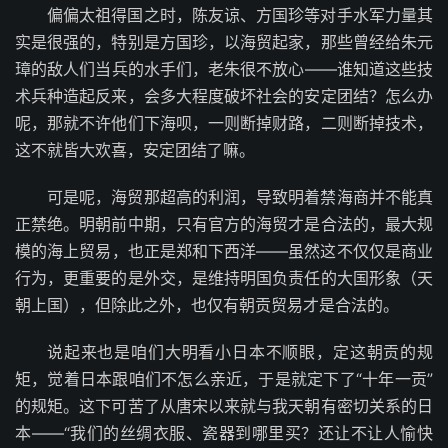
偏偏太祖得国之时，陈友谅、方国珍等对手水军力量其
实是很强的，特别是方国珍，以海贸起家，那些曾经给朱元
璋的敌人们当兵的水手们，老朱很不放心——谁知道这些技
术兵种造起反来，会多大程度破坏社会的安定团结？怎么办
呢，那就不许他们下海呗，一则断掉财路，二则断掉技术，
这不就皆大欢喜，安定团结了嘛。
可是呢，海贸那超高的利润，导致明着禁海商并不能真
正禁绝。明朝前中期，只有官方的海贸才是合法的，最大规
模的海上贸易，也正是郑和下西洋——虽然这不仅仅是商业
行为，更重要的是外交，是维持明国负责任的大国形象（天
朝上国），但除此之外，也仅有朝贡贸易才是合法的。
说起来也是咱们大明看小日本不顺眼，定这朝贡的规
矩，觉着日本跟咱们不怎么亲近，于是就定下了“十年一贡”
的规矩。这下可苦了从唐宋以来就与我天朝有密切关系的日
本——“我们的丝绸衣服、瓷器到哪里买？还让不让人愉快