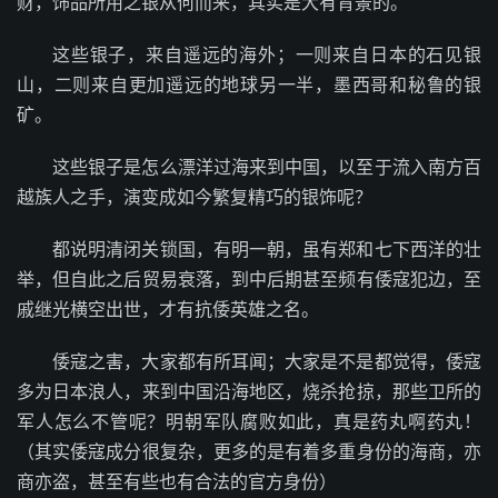
财，饰品所用之银从何而来，其实是大有背景的。
这些银子，来自遥远的海外；一则来自日本的石见银
山，二则来自更加遥远的地球另一半，墨西哥和秘鲁的银
矿。
这些银子是怎么漂洋过海来到中国，以至于流入南方百
越族人之手，演变成如今繁复精巧的银饰呢？
都说明清闭关锁国，有明一朝，虽有郑和七下西洋的壮
举，但自此之后贸易衰落，到中后期甚至频有倭寇犯边，至
戚继光横空出世，才有抗倭英雄之名。
倭寇之害，大家都有所耳闻；大家是不是都觉得，倭寇
多为日本浪人，来到中国沿海地区，烧杀抢掠，那些卫所的
军人怎么不管呢？明朝军队腐败如此，真是药丸啊药丸！
（其实倭寇成分很复杂，更多的是有着多重身份的海商，亦
商亦盗，甚至有些也有合法的官方身份）