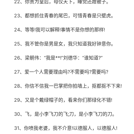
22、你贵为皇后，母仪天下，睡觉还蹬被子。
23、都想抓住青春的尾巴，可惜青春是只壁虎。
24、等等!我可以解释!事情不是你想的那样!
25、我不管你是男是女，我只知道我好钟意你。
26、梁朝伟：“我是**!”刘德华：“谁知道?”
27、爱一个人需要理由吗?不需要吗?需要吗?
28、你信不信我一巴掌把你拍墙上，抠都抠不下来!
29、又是个戴绿帽子的，看来你们那绿化不错!
30、飞，是小李飞刀的飞;刀，是小李飞刀的刀。
31、你喷我老婆，我不介意!以德服人，以德服人!