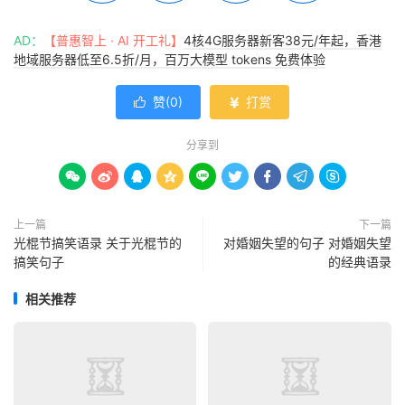
AD：
【普惠智上 · AI 开工礼】
4核4G服务器新客38元/年起，香港
地域服务器低至6.5折/月，百万大模型 tokens 免费体验
赞(
0
)
打赏


分享到









上一篇
下一篇
光棍节搞笑语录 关于光棍节的
对婚姻失望的句子 对婚姻失望
搞笑句子
的经典语录
相关推荐