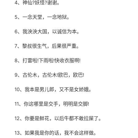
4、神仙?妖怪?谢谢。
5、一念天堂，一念地狱。
6、我泱泱大国，以诚信为本。
7、黎叔很生气，后果很严重。
8、打雷啦!下雨啦!快收衣服啊!
9、古伦木，古伦木!欧巴，欧巴!
10、我本是男儿郎，又不是女娇娥。
11、你这哪里是交手，明明是交脚!
12、你要是鲜花，以后牛都不敢拉屎了。
13、如果我是你的话，我不会这样做。