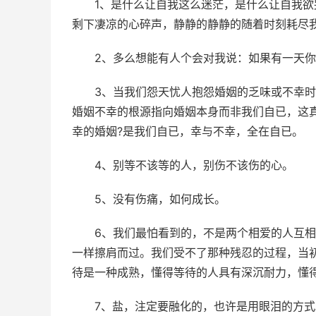
1、是什么让自我这么迷茫，是什么让自我
剩下凄凉的心碎声，静静的静静的随着时刻耗尽
2、多么想能有人个会对我说：如果有一天
3、当我们怨天忧人抱怨婚姻的乏味或不幸
婚姻不幸的根源指向婚姻本身而非我们自已，这
幸的婚姻?是我们自已，幸与不幸，全在自已。
4、别等不该等的人，别伤不该伤的心。
5、没有伤痛，如何成长。
6、我们最怕看到的，不是两个相爱的人互
一样擦肩而过。我们受不了那种残忍的过程，当
待是一种成熟，懂得等待的人具有深沉耐力，懂
7、盐，注定要融化的，也许是用眼泪的方式