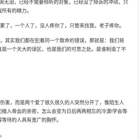
欲哭无泪，已经不需要倾听的对象，已经没了倾诉的冲动，只
我所有的精力。
你累了，一个人了，没人疼你了，只管来找我，老子疼你。
时，其实我们都在犯着同一个致命的错误，那就是：我们将
真是一个天大的误区，也是我们的可悲之处。是谁制造了不
相伤害，而是两个爱了很久很久的人突然分开了，像陌生人
初植入骨血的亲密，怎么会变为日后两两相忘的冷漠!学会等
得等待的人具有宽广的胸怀。
。