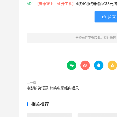
AD：
【普惠智上 · AI 开工礼】
4核4G服务器新客38元/
赞(
0
)

未经允许不得转载：
软件乐园




上一篇
电影搞笑语录 搞笑电影经典语录
相关推荐