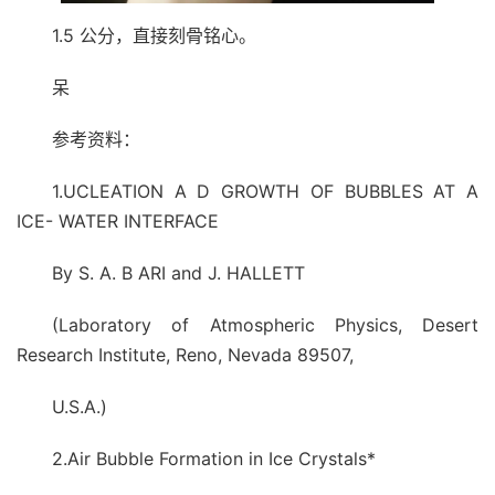
1.5 公分，直接刻骨铭心。
呆
参考资料：
1.UCLEATION A D GROWTH OF BUBBLES AT A
ICE- WATER INTERFACE
By S. A. B ARI and J. HALLETT
(Laboratory of Atmospheric Physics, Desert
Research Institute, Reno, Nevada 89507,
U.S.A.)
2.Air Bubble Formation in Ice Crystals*