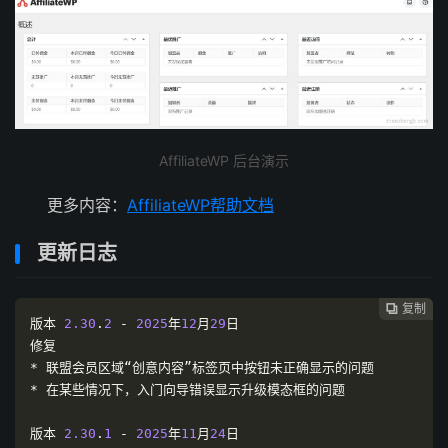
AffiliateWP 后台演示
更多内容：
AffiliateWP帮助文档
更新日志
复制

版本
2.30
.
2
-
2025
年
12
月
29
日
修复
*
联盟会员区域“创意内容”标签页中按钮未正确显示的问题
*
在某些情况下，入门向导错误显示升级模态框的问题
版本
2.30
.
1
-
2025
年
11
月
24
日