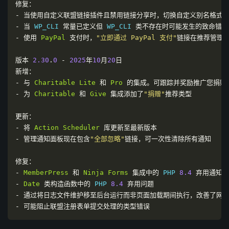
修复：
-
当使用自定义联盟链接插件且禁用链接分享时，切换自定义别名格式
-
当
 WP_CLI 
常量已定义但
 WP_CLI 
类不存在时可能发生的致命错误
-
使用
PayPal
支付时，
"立即通过 PayPal 支付"
链接在推荐管理
版本
2.30
.
0
-
2025
年
10
月
20
日
新增：
-
与
Charitable
Lite
和
Pro
的集成。可跟踪并奖励推广您捐赠
-
为
Charitable
和
Give
集成添加了
"捐赠"
推荐类型
更新：
-
将
Action
Scheduler
库更新至最新版本
-
管理通知面板现在包含
"全部忽略"
链接，可一次性清除所有通知
修复：
-
MemberPress
和
Ninja
Forms
集成中的
 PHP 
8.4
弃用通知
-
Date
类构造函数中的
 PHP 
8.4
弃用问题
-
通过将日志文件维护移至后台运行而非页面加载期间执行，改善了网
-
可能阻止联盟注册表单提交处理的类型错误