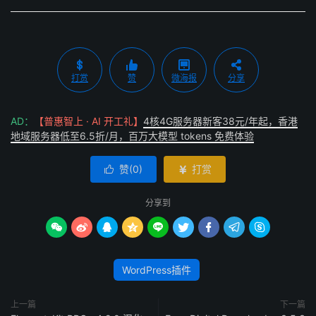
打赏
赞
微海报
分享
AD：
【普惠智上 · AI 开工礼】
4核4G服务器新客38元/年起，香港
地域服务器低至6.5折/月，百万大模型 tokens 免费体验
赞(
0
)
打赏


分享到









WordPress插件
上一篇
下一篇