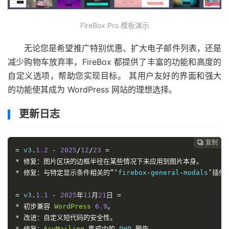
FireBox Pro 模板演示
无论您是希望推广特别优惠、扩大电子邮件列表，还是
减少购物车放弃率，FireBox 都提供了丰富的功能和高度的
自定义选项，帮助您实现目标。 ​其用户友好的界面和强大
的功能使其成为 WordPress 网站的理想选择。
更新日志
复制

=
 v3
.
1.2
-
2025
/
12
/
23
=
*
修复：图片区块的边框半径在某些情况下未应用到图片本身。
*
修复：与特定显示条件相关的“‘
firebox
-
general
-
modals
’插件
=
 v3
.
1.1
-
2025
年
11
月
21
日
=
*
初步兼容
WordPress
6.9
。
*
改进：自定义短代码的安全性。
*
修复：
AcyMailing
集成中的
 PHP 
警告。