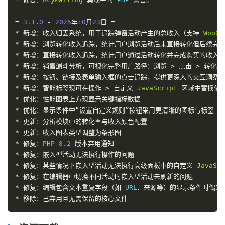
=
3.1
.
0
-
2025
年
10
月
23
日
=
*
新增：收入归因系统，用于追踪弹窗活动产生的总收入（支持
WooCo
*
新增：浏览转化收入追踪，统计用户浏览活动后未直接转化但后续完
*
新增：直接转化收入追踪，统计用户通过活动转化并完成购买的收入
*
新增：销售漏斗分析，可视化完整用户路径：浏览
>
点击
>
转化
>
*
新增：按钮、链接及表单输入框的点击追踪，提供更深入的交互洞察
*
新增：智能标签现可在操作
>
自定义
JavaScript
区域中替换使
*
优化：性能图表上方现显示关键指标数据
*
优化：显示条件中“设置自定义规则”按钮采用更清晰的图标与标签
*
更新：分析模块中的转化率与收入颜色配置
*
更新：收入图表类型调整为条形图
*
修复：
PHP 
8.2
版本弃用通知
*
修复：嵌入型活动无法执行操作的问题
*
修复：某些情况下嵌入型活动无法执行高级面板中的自定义
JavaScr
*
修复：在编辑器中切换不同活动时嵌入型活动未刷新的问题
*
修复：编辑包含文本重复字段（如
 URL
、来源等）的显示条件时偶发
*
移除：已弃用且无需保留的核心文件