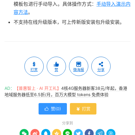
模板包进行手动导入。具体操作方式：
手动导入演示内
容方法
。
不支持在线升级版本，可上传新版安装包升级安装。
打赏
赞
微海报
分享
AD：
【普惠智上 · AI 开工礼】
4核4G服务器新客38元/年起，香港
地域服务器低至6.5折/月，百万大模型 tokens 免费体验
赞(
0
)
打赏


分享到








