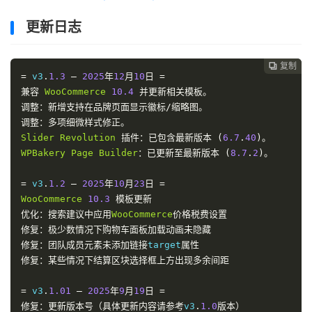
更新日志
复制

=
 v3
.
1.3
–
2025
年
12
月
10
日
=
兼容
WooCommerce
10.4
并更新相关模板。
调整：新增支持在品牌页面显示徽标/缩略图。
调整：多项细微样式修正。
Slider
Revolution
插件：已包含最新版本
(
6.7
.
40
)。
WPBakery
Page
Builder
：已更新至最新版本
(
8.7
.
2
)。
=
 v3
.
1.2
–
2025
年
10
月
23
日
=
WooCommerce
10.3
模板更新
优化：搜索建议中应用
WooCommerce
价格税费设置
修复：极少数情况下购物车面板加载动画未隐藏
修复：团队成员元素未添加链接
target
属性
修复：某些情况下结算区块选择框上方出现多余间距
=
 v3
.
1.01
–
2025
年
9
月
19
日
=
修复：更新版本号（具体更新内容请参考
v3
.
1.0
版本）