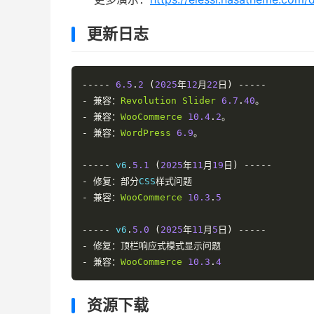
更新日志
-----
6.5
.
2
(
2025
年
12
月
22
日)
-----
-
兼容：
Revolution
Slider
6.7
.
40
。
-
兼容：
WooCommerce
10.4
.
2
。
-
兼容：
WordPress
6.9
。
-----
 v6
.
5.1
(
2025
年
11
月
19
日)
-----
-
修复：部分
CSS
样式问题
-
兼容：
WooCommerce
10.3
.
5
-----
 v6
.
5.0
(
2025
年
11
月
5
日)
-----
-
修复：顶栏响应式模式显示问题
-
兼容：
WooCommerce
10.3
.
4
资源下载