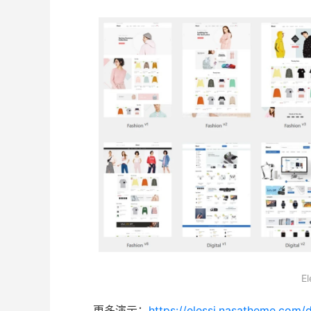
E
更多演示：
https://elessi.nasatheme.com