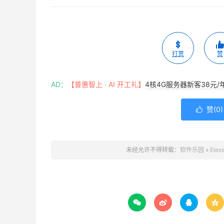
打赏
赞
AD：
【普惠智上 · AI 开工礼】
4核4G服务器新客38元/
赞(
0
)

未经允许不得转载：
软件乐园
»
Eles



