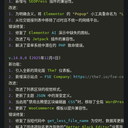
1.
新增与
SEOPress
插件的兼容性。
改进：
1.
为明确含义，将
Elementor
的
"Popup"
小工具重命名为
"Lo
2.
从社交链接列表中移除了过时且不统一的网络平台。
错误修复：
1.
修复了
Elementor
 AI 
演示中缺失的图标。
2.
改进了与
Jetpack
插件的兼容性。
3.
解决了菜单系统中潜在的
 PHP 
致命错误。
v
.
14.0
.
0
(
2025
年
12
月
4
日)
新功能：
1.
引入全新的简化版
The7
仪表板。
2.
新增演示站点
—
 FSE 
Company
：
https
:
//the7.io/fse-com
改进：
1.
改进了列表区块的视觉样式。
2.
更新了主题
 JSON 
中的渐变定义。
3.
当启用“禁用古腾堡区块编辑器
 CSS
”时，移除了全局
WordPress
4.
更新了
WooCommerce
模板以提升兼容性。
错误修复：
1.
修复了当短代码中
 get_less_file_name 
为空时，数据库更新可
2.
解决了因选项别名更改导致的“
Better
Block
Editor
”设置导入