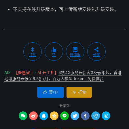
不支持在线升级版本，可上传新版安装包升级安装。
打赏
赞
微海报
分享
AD：
【普惠智上 · AI 开工礼】
4核4G服务器新客38元/年起，香港
地域服务器低至6.5折/月，百万大模型 tokens 免费体验
赞(
1
)
打赏


分享到








