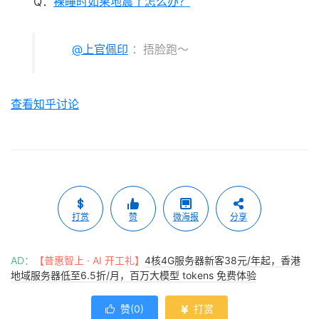
Q：
裸睡时如果地震了怎么办？
@上官佩印
：捂脸跑～
查看知乎讨论
打赏
赞
微海报
分享
AD：
【普惠智上 · AI 开工礼】
4核4G服务器新客38元/年起，香港
地域服务器低至6.5折/月，百万大模型 tokens 免费体验
赞(
0
)
打赏

