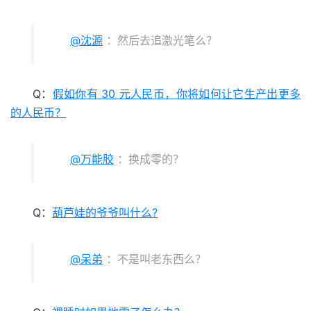
@沈源
：然后去追激光笔么？
Q：
假如你有 30 元人民币，你将如何让它生产出更多
的人民币？
@万能胶
：换成零的？
Q：
葫芦娃的爷爷叫什么?
@呆弟
：不是叫老东西么？