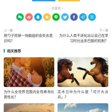
分享到









上一篇
下一篇
用勺子挖掉一块脑组织会失去意
为什么人类不进化出让自己在学
识吗？
习时分泌多巴胺的机制？
相关推荐
为什么全世界范围内女性寿命比
花木兰中为什么是「可汗大点
男性长？
兵」？