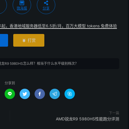
微海报
分享
年起，香港地域服务器低至6.5折/月，百万大模型 tokens 免费体验
打赏

锐龙R9 5980HS怎么样？相当于什么水平级别档次？
分享到





下一篇
？
AMD锐龙R9 5980HS性能跑分评测