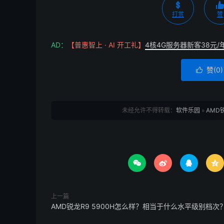
打赏
赞
AD：
【普惠智上 · AI 开工礼】
4核4G服务器新客38元/
赞(
0
)

未经允许不得转载：
软件乐园
»
AMD




上一篇
AMD锐龙R9 5900H怎么样？相当于什么水平级别档次