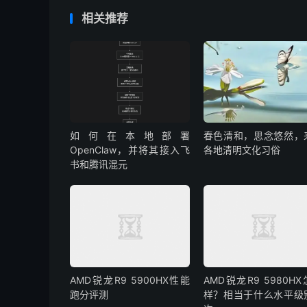
相关推荐
如何在本地部署
春色清和，思念悠然，
OpenClaw，并将其接入飞
各地清明文化习俗
书和腾讯混元
AMD锐龙R9 5900HX性能
AMD锐龙R9 5980H
跑分评测
样？相当于什么水平级