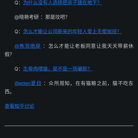
Q：
为什么没有人选择把房子建在地下？
@晓艳考研 ：那是坟吧？
Q：
怎么才能让公司新来的年轻人爱上无偿加班？
@怖冥绝戾
：怎么才能让老板同意让我天天带薪休
假？
Q：
生骨肉喂猫，是不是一场骗局？
@eden夏目
：众所周知，在有猫粮之前，猫不吃东
西。
查看知乎讨论