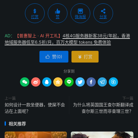
打赏
赞
微海报
分享
AD：
【普惠智上 · AI 开工礼】
4核4G服务器新客38元/年起，香港
地域服务器低至6.5折/月，百万大模型 tokens 免费体验
赞(
0
)
打赏


分享到









上一篇
下一篇
如何设计一款坐便器，使屎不会
为什么将英国国王查尔斯翻译成
沾在上面呢？
查尔斯三世而非查理三世？
相关推荐