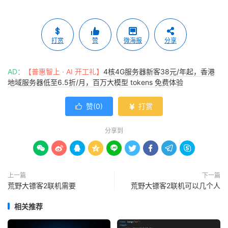
打赏
赞
微海报
分享
AD：
【普惠智上 · AI 开工礼】
4核4G服务器新客38元/年起，香港
地域服务器低至6.5折/月，百万大模型 tokens 免费体验
赞(
0
)
打赏


分享到









上一篇
下一篇
荒野大镖客2联机需要
荒野大镖客2联机可以几个人
相关推荐