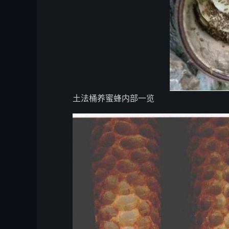
土法桶养蜜蜂内部一览