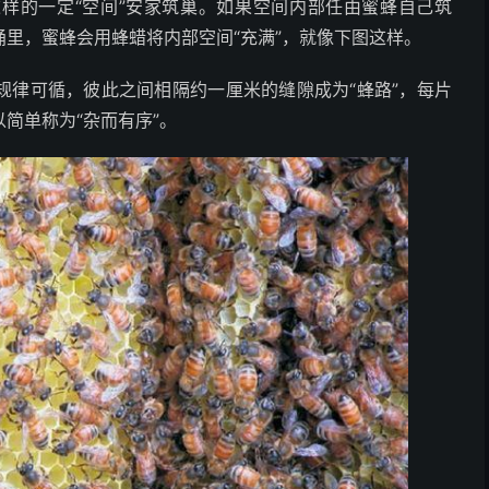
样的一定“空间”安家筑巢。如果空间内部任由蜜蜂自己筑
里，蜜蜂会用蜂蜡将内部空间“充满”，就像下图这样。
规律可循，彼此之间相隔约一厘米的缝隙成为“蜂路”，每片
简单称为“杂而有序”。