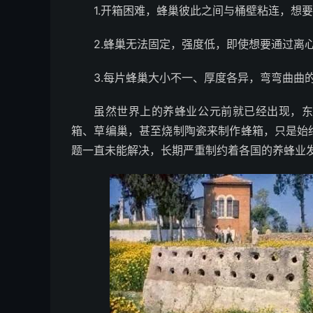
1.开箱困难，蜂巢彼此之间与桶壁粘连，想
2.蜂巢无法固定，强度低，即使想要通过离
3.每片蜂巢大小不一、厚度各异，弯弯曲曲
虽然世界上的养蜂业公元前就已经出现，
箱、草编巢，甚至烧制陶瓷来制作蜂箱，只是始终
题一直未能解决，长期严重制约着各国的养蜂业