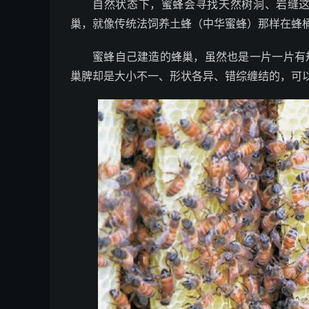
自然状态下，蜜蜂会寻找天然树洞、岩缝这
巢，就像传统法饲养土蜂（中华蜜蜂）那样在蜂桶
蜜蜂自己建造的蜂巢，虽然也是一片一片有
巢脾却是大小不一、形状各异、错综缠结的，可以