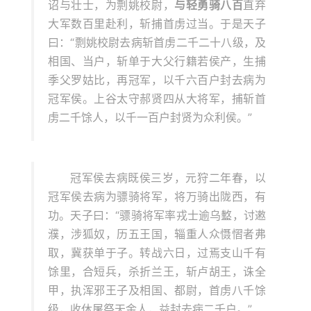
诏与壮士，为剽姚校尉，
与轻勇骑八百
直弃
大军数百里赴利，斩捕首虏过当。于是天子
曰：“剽姚校尉去病斩首虏二千二十八级，及
相国、当户，斩单于大父行籍若侯产，生捕
季父罗姑比，再冠军，以千六百户封去病为
冠军侯。上谷太守郝贤四从大将军，捕斩首
虏二千馀人，以千一百户封贤为众利侯。”
冠军侯去病既侯三岁，元狩二年春，以
冠军侯去病为骠骑将军，将万骑出陇西，有
功。天子曰：“骠骑将军率戎士逾乌盭，讨遫
濮，涉狐奴，历五王国，辎重人众慑慴者弗
取，冀获单于子。转战六日，过焉支山千有
馀里，合短兵，杀折兰王，斩卢胡王，诛全
甲，执浑邪王子及相国、都尉，首虏八千馀
级，收休屠祭天金人，益封去病二千户。”