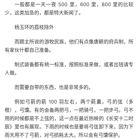
一般都是一天一夜 500 里，600 里，800 里的比较
少，这类加急的，都是特大新闻了。
杨玉环的荔枝除外
而题主所说的游牧民族，他们有点像唐朝的府兵制，所
有家伙什都自己准备。
制式装备都有统一标准，按照标准来做，或者出钱请专
人做。
而需要自带的东西，也是非常多的。
例如弓箭的箭 100 羽左右，两个箭囊，弓的弦（多
根），弓馕。有的会备两把弓，一把骑弓，一把步弓。弓不
用的时候都是不上弦的，这一点在最近热映的《长安十二时
辰》里也有展现。下雨的时候也是要将弓弦卸下来，因为下
雨天用不了弓箭，对弓损耗太大。所以会有弓馕保护。