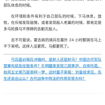
部队休息的时候。
在环境和条件有利于自己部队的时候，下马休息，放
牧，在斥候发现敌情，或者发现敌人老巢的时候，那肯定是
多马轮换马不停蹄的去剿灭敌人。
总不可能说，霍去病的骑兵在塞外 24 小时都骑在马上
不下来吧。这样人没累死，马都累死了。
弓兵面对骑兵冲锋时，是射人还是射马？
中国古代军队
营寨布局及住宿条件？
孔明醒来发现三顾茅庐、白帝托孤、
秋风五丈原乃是南柯一梦，这时童子来报：刘皇叔求见。先
生还会出山么？
古代战争中阵法的作用非常大吗？