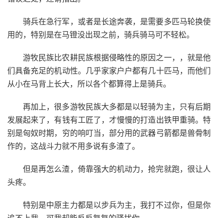
骑兵在急行军，或者是长途奔袭，是需要多匹马轮换使
用的，特别是在马镫没出现之前，骑兵骑马可不轻松。
游牧民族比农耕民族根据侵略性的原因之一，，就是他
们具备充足的机动性。几乎家家户户都有几十匹马，而他们
从小在马背上长大，所以各个都算得上是骑兵。
再加上，很多游牧民族大多都是以轻骑为主，只有后期
发展起来了，有钱有工匠了，才慢慢的打造出铁甲重骑。特
别是匈奴时期，穷的响叮当，部分用的武器弓箭都是兽骨制
作的，这战斗力就不用多说有多渣了。
但是再怎么渣，倚靠强大的机动力，抢完就跑，很让人
头疼。
特别是中原主力都是以步兵为主，我打不过你，但是你
追不上我，可我却能反反复复的骚扰你。