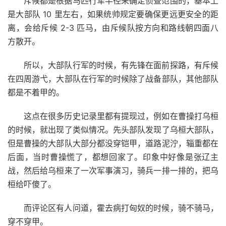
斥候都是根据马匹行军半径来确定侦查范围的，基本上
是大部队 10 里左右，如果统帅规定要确保更远更安全的距
离，会给斥候 2-3 匹马，由斥候队按方向和路线朝四面八
方散开。
所以，大部队行军的时候，有先锋在面前探路，有斥候
在四周游弋，大部队在行军的时候除了战备部队，其他部队
都是不着甲的。
这点在很多历史记录里都有提现过，例如在曹操打乌桓
的时候，就出现了类似情况。先头部队发现了乌桓大部队，
但是曹操的大部队大部分都没穿铠甲，道路泥泞，辎重都在
后面，当时曹操慌了，都想回家了。印象中好像是张辽主
战，然后给乌桓来了一次军事演习，骑兵一排一排的，把乌
桓给吓傻了。
而评论区有人问道，霍去病打匈奴的时候，骑不骑马，
穿不穿甲。