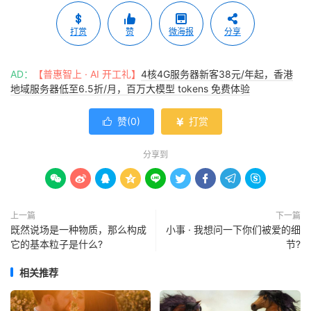
打赏
赞
微海报
分享
AD：
【普惠智上 · AI 开工礼】
4核4G服务器新客38元/年起，香港
地域服务器低至6.5折/月，百万大模型 tokens 免费体验
赞(
0
)
打赏


分享到









上一篇
下一篇
既然说场是一种物质，那么构成
小事 · 我想问一下你们被爱的细
它的基本粒子是什么?
节?
相关推荐