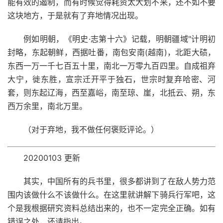
能有效的遏制，而有时候觉得耗资太大划不来，还不如不要
这块地方，于是就有了弃地情况出现。
例如明朝，《明史·志第十六》记载，明朝疆域"计明初
封略，东起朝鲜，西据吐番，南包安南(越南)，北距大碛，
东西一万一千七百五十里，南北一万零九百四里。自成祖弃
大宁，徙东胜，宣宗迁开平于独石，世宗时复弃哈密、河
套，则东起辽海，西至嘉峪，南至琼、崖，北抵云、朔，东
西万余里，南北万里。
（对于弃地，我不做任何褒贬评论。）
20200103 更新
其实，中国所有的兵书里，很多都讲到了在敌人势力范
围内该做什么不该做什么。在这里就讲解下骑兵行军吧，这
个是我根据研究资料总结出来的，也不一定完全正确。如有
错误之处，还请指出。