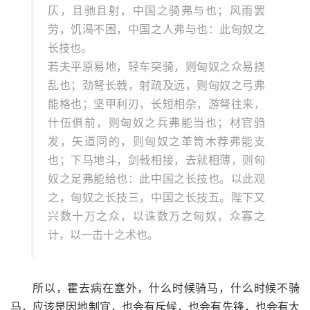
仄，且驰且射，中国之骑弗与也；风雨罢
劳，饥渴不困，中国之人弗与也：此匈奴之
长技也。
若夫平原易地，轻车突骑，则匈奴之众易挠
乱也；劲弩长戟，射疏及远，则匈奴之弓弗
能格也；坚甲利刃，长短相杂，游弩往来，
什伍俱前，则匈奴之兵弗能当也；材官驺
发，矢道同的，则匈奴之革笥木荐弗能支
也；下马地斗，剑戟相接，去就相薄，则匈
奴之足弗能给也：此中国之长技也。以此观
之，匈奴之长技三，中国之长技五。陛下又
兴数十万之众，以诛数万之匈奴，众寡之
计，以一击十之术也。
所以，霍去病在塞外，什么时候骑马，什么时候不骑
马，应该是因地制宜，也会有斥候，也会有先锋，也会有大