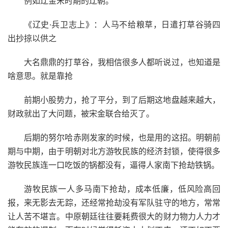
例如辽金宋时期的辽朝。
《辽史·兵卫志上》：人马不给粮草，日遣打草谷骑四
出抄掠以供之
大名鼎鼎的打草谷，我相信很多人都听说过，也知道是
啥意思。就是靠抢
前期小股势力，抢了平分，到了后期这地盘越来越大，
财政就出了大问题，被宋金联合给灭了。
后期的努尔哈赤刚发家的时候，也是用的这招。明朝前
期与中期，由于明朝对北方游牧民族的经济封锁，使得很多
游牧民族连一口吃饭的锅都没有，逼得人家南下抢劫铁锅。
游牧民族一人多马南下抢劫，成本低廉，低风险高回
报，来无影去无踪，还经常抢劫没有军队驻守的地方，常常
让人苦不堪言。中原朝廷往往要耗费很大的财力物力人力才