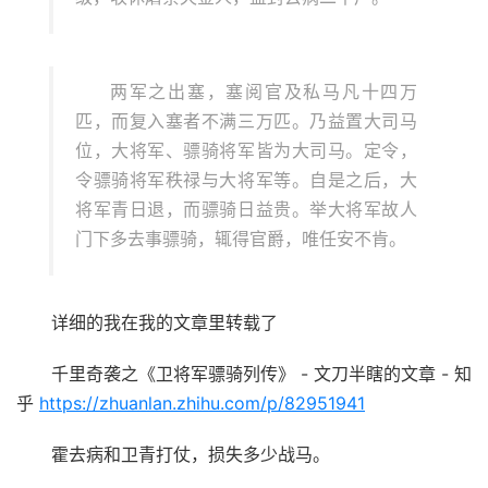
两军之出塞，塞阅官及私马凡十四万
匹，而复入塞者不满三万匹。乃益置大司马
位，大将军、骠骑将军皆为大司马。定令，
令骠骑将军秩禄与大将军等。自是之后，大
将军青日退，而骠骑日益贵。举大将军故人
门下多去事骠骑，辄得官爵，唯任安不肯。
详细的我在我的文章里转载了
千里奇袭之《卫将军骠骑列传》 - 文刀半瞎的文章 - 知
乎
https://
zhuanlan.zhihu.com/p/82
951941
霍去病和卫青打仗，损失多少战马。