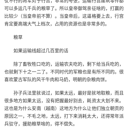
仗不行的将军对于行宫，非常的夸张，运输行宫建筑零件都
可以多运几千兵的粮草了。所以皇帝御驾亲征啥的，打赢的
比较少（当皇帝前不算）。当皇帝后，这逼格要上去，行宫
肯定要高端大气上档次，占用的资源也是非常多的。
粮草
如果运输线超过几百里的话
除了畜牧牲口吃的，运输农夫吃的，剩下给当兵吃的，
也就剩下十之一二了。不同时代的军粮也是有所不同的。很
喜欢蒙古军队的风干牛肉和马奶，明朝的杂粮肉饼。
孙子兵法里就说过，如果太远，最好是就地取粮，而且
很多地方如果太远，没有把握最好别去，耗资太大划不来。
这也是为什么安南（越南）这地方为什么让他们独立朝贡的
原因之一，不毛之地，太远，打下来消耗太大，还得常年派
兵驻守，援助粮草啥的，得不偿失。