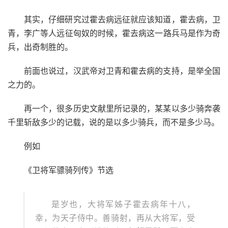
其实，仔细研究过霍去病远征就应该知道，霍去病，卫
青，李广等人远征匈奴的时候，霍去病这一路兵马是作为奇
兵，出奇制胜的。
前面也说过，汉武帝对卫青和霍去病的支持，是举全国
之力的。
再一个，很多历史文献里所记录的，某某以多少骑奔袭
千里斩敌多少的记载，说的是以多少骑兵，而不是多少马。
例如
《卫将军骠骑列传》节选
是岁也，大将军姊子霍去病年十八，
幸，为天子侍中。善骑射，再从大将军，受