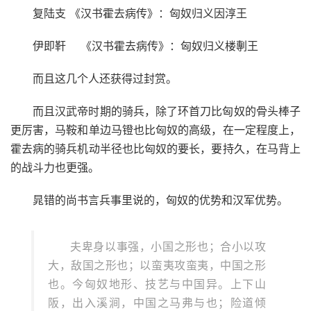
复陆支 《汉书霍去病传》：匈奴归义因淳王
伊即靬 《汉书霍去病传》：匈奴归义楼剸王
而且这几个人还获得过封赏。
而且汉武帝时期的骑兵，除了环首刀比匈奴的骨头棒子
更厉害，马鞍和单边马镫也比匈奴的高级，在一定程度上，
霍去病的骑兵机动半径也比匈奴的要长，要持久，在马背上
的战斗力也更强。
晁错的尚书言兵事里说的，匈奴的优势和汉军优势。
夫卑身以事强，小国之形也；合小以攻
大，敌国之形也；以蛮夷攻蛮夷，中国之形
也。今匈奴地形、技艺与中国异。上下山
阪，出入溪涧，中国之马弗与也；险道倾