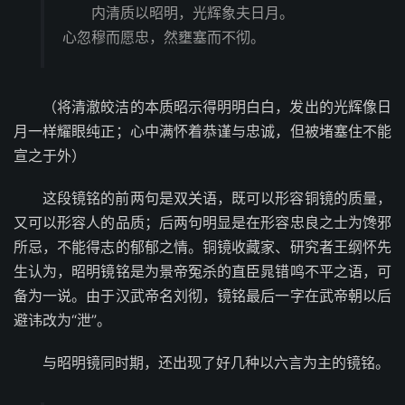
内清质以昭明，光辉象夫日月。
心忽穆而愿忠，然壅塞而不彻。
（将清澈皎洁的本质昭示得明明白白，发出的光辉像日
月一样耀眼纯正；心中满怀着恭谨与忠诚，但被堵塞住不能
宣之于外）
这段镜铭的前两句是双关语，既可以形容铜镜的质量，
又可以形容人的品质；后两句明显是在形容忠良之士为馋邪
所忌，不能得志的郁郁之情。铜镜收藏家、研究者王纲怀先
生认为，昭明镜铭是为景帝冤杀的直臣晁错鸣不平之语，可
备为一说。由于汉武帝名刘彻，镜铭最后一字在武帝朝以后
避讳改为“泄”。
与昭明镜同时期，还出现了好几种以六言为主的镜铭。