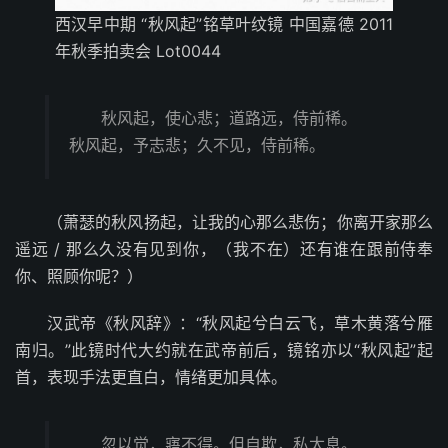
西汉早中期 “秋风起”铭草叶纹镜 中国嘉德 2011
年秋季拍卖会 Lot0044
秋风起，使心悲；道路远，侍前稀。
秋风起，予志悲；久不见，侍前稀。
（萧瑟的秋风扬起，让我的心那么悲伤；你离开家那么
遥远 / 那么久没有见到你，（我不在）还有谁在跟前侍奉
你、照顾你呢？）
汉武帝《秋风辞》：“秋风起兮白云飞，草木黄落兮雁
南归。”此镜时代大约就在武帝前后，镜铭亦以“秋风起”起
首，表现手法更直白，情绪更加具体。
忽以觉，寤不得。但自欺，私太息。