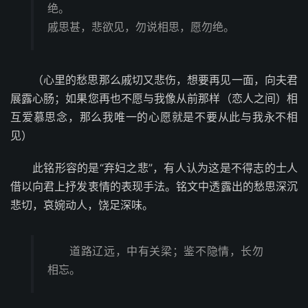
绝。
戚思甚，悲欲见，勿说相思，愿勿绝。
（心里的愁思那么戚切又悲伤，想要再见一面，向夫君
展露心肠；如果您再也不愿与我像从前那样（恋人之间）相
互爱慕思念，那么我唯一的心愿就是不要从此与我永不相
见）
此铭形容的是“弃妇之悲”，有人认为这是不得志的士人
借以向君上抒发衷情的表现手法。铭文中透露出的愁思深沉
悲切，哀婉动人，饶足深味。
道路辽远，中有关梁；鉴不隐情，长勿
相忘。