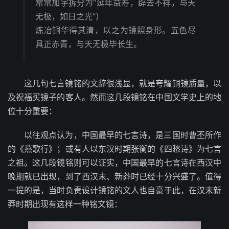
常常加字拆分为“延年益寿，辟去不祥，与天
无极，如日之光”）
炼冶铜华得其清，以之为镜照身形。五色尽
具正赤青，与天无极毕长生。
这几句七言镜铭的文辞很浅显，就是夸耀铜镜质量，以
及祝福买镜子的客人。然而这几段镜铭在中国文学史上的地
位十分重要：
以往观点认为，中国最早的七言诗，是三国时曹丕所作
的《燕歌行》；或有人以东汉时期张衡的《四愁诗》为七言
之祖。这几段镜铭则可以证实，中国最早的七言诗在西汉中
晚期就已出现，到了西汉末、新莽时已经十分兴盛了。值得
一提的是，当时负责设计镜铭的文人也自豪于此，在汉末新
莽时期出现有这样一种铭文镜：