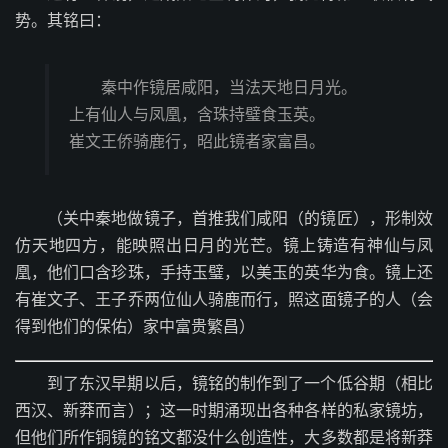
势。其铭曰：
秦中作镜居咸阳，当法天地日月光。
上有仙人与凤凰，含珠持璧食玉英。
崔文王侨骑鹿行，昭此镜者家富昌。
（关中秦地做镜子，首推我们咸阳（的镜匠），形制效
仿天地四方，能映照出日月的光芒。镜上铸造有神仙与凤
凰，他们口含珍珠，手持玉璧，以美玉的英华为食。镜上还
有崔文子、王子乔两位仙人骑鹿而行，照这面镜子的人（会
得到他们的保佑）家中富贵繁昌）
到了东汉早期以后，镜铭的制作到了一个低谷期（相比
西汉、新莽而言）；这一时期涌现出各种各样的私家镜坊，
但他们所作铜镜的铭文都没什么创造性，大多数都是将新莽