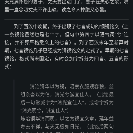
夫充满怀疑的妻子，丈夫要出远门了，妻子在关心之余，嘴
里一直念叨丈夫不许出轨，读之令人捧腹又心酸。
到了西汉中晚期，终于出现了七言成句的铜镜铭文（上
一条镜铭虽然也是七个字，但句中第四字以语气词“兮”连
接，并不算严格意义上的七言）。到了西汉末年至新莽时
期，七言镜铭几乎已经成为铜镜铭文的定式了。早期的七言
镜铭，格式尚未固定，有时会加字拆分为四言、五言的形
式：
清冶铜华以为镜，昭察衣服观容貌，丝
组杂沓以为信，清光兮诚宜佳人。（此铭最
后一句常减字为“清光宜佳人”，或增字拆为
“清光明兮，诚宜佳人”）
炼冶铜华清而明，以之为镜宜文章，延年益
寿去不祥，与天无极如日光。（此铭后两句