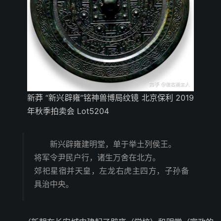
新莽 “新兴辟雍”铭神兽博局纹镜 北京保利 2019
年秋季拍卖会 Lot5204
新兴辟雍建明堂，单于举土列侯王。
将军令尹民户行，诸生万舍在北方。
郊祀星宿并天皇，左龙右虎主四方，子孙备
具治中央。