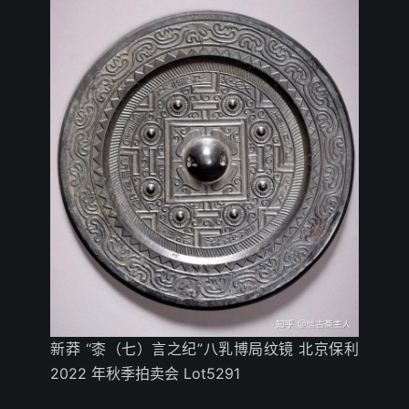
新莽 “桼（七）言之纪”八乳博局纹镜 北京保利
2022 年秋季拍卖会 Lot5291