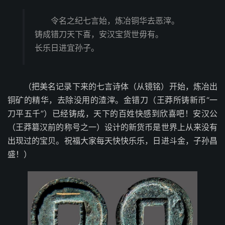
令名之纪七言始，炼冶铜华去恶滓。
铸成错刀天下喜，安汉宝货世毋有。
长乐日进宜孙子。
（把美名记录下来的七言诗体（从镜铭）开始，炼冶出
铜矿的精华，去除没用的渣滓。金错刀（王莽所铸新币“一
刀平五千”）已经铸成，天下的百姓快感到欣喜吧！安汉公
（王莽篡汉前的称号之一）设计的新货币是世界上从来没有
出现过的宝贝。祝福大家每天快快乐乐，日进斗金，子孙昌
盛！）