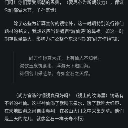
们呀！你们蒙受新朝的恩典，（要尽心为新朝效力），保证
你们都做大官，子孙富贵）
除了这些为新莽宣传的镜铭外，这一时期特别流行神仙
题材的铭文，我想这应当是魏晋“游仙诗”的鼻祖。如这一时
期存世量最大，影响力扩及整个东汉时期的“尚方作镜”铭：
尚方作镜真大好，上有仙人不知老。
渴饮玉泉饥食枣，浮游天下遨四海。
徘徊名山采芝草，寿如金石之天保。
（尚方官造的铜镜真是好呀！（镜上的纹饰里）铸造有
不老的神仙。这些神仙渴了就喝玉泉水，饿了就吃大红枣，
在天地四海之间自由翱翔，在名山大川之中采集芝草。他们
是上天的宠儿，就像金石一样长寿不朽）