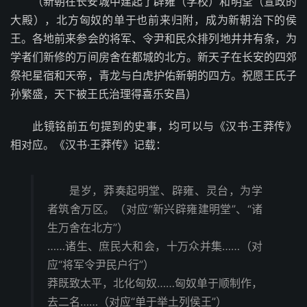
（新朝在长安城中建起了辟雍（学校）和明堂（宣政的
大殿），北方匈奴的单于也前来归附，成为新朝治下的侯
王。各地前来参会的将军、令尹和民众排列地井井有条，为
学者们新修的万间房舍在都城的北方。新天子在长安的四郊
祭祀星宿和天帝，青龙与白虎护佑新朝的四方。祝愿王氏子
孙繁盛，天下被王氏治理得喜乐安昌）
此镜铭前五句提到的史事，均可以与《汉书·王莽传》
相对应。《汉书·王莽传》记载：
是岁，莽奏起明堂、辟雍、灵台，为学
者筑舍万区。（对应“新兴辟雍建明堂”、“诸
生万舍在北方”）
……诸生、庶民大和会，十万众并集……（对
应“将军令尹民户行”）
莽既致太平，北化匈奴……匈奴单于顺制作，
去二名……（对应“单于举土列侯王”）