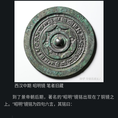
西汉中期 昭明镜 笔者旧藏
到了景帝朝后期，著名的“昭明”镜铭出现在了铜镜之
上。“昭明”镜铭为四句六言，其铭曰：