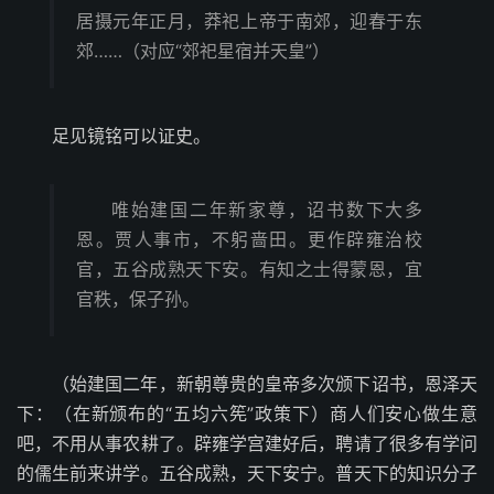
居摄元年正月，莽祀上帝于南郊，迎春于东
郊……（对应“郊祀星宿并天皇”）
足见镜铭可以证史。
唯始建国二年新家尊，诏书数下大多
恩。贾人事市，不躬啬田。更作辟雍治校
官，五谷成熟天下安。有知之士得蒙恩，宜
官秩，保子孙。
（始建国二年，新朝尊贵的皇帝多次颁下诏书，恩泽天
下：（在新颁布的“五均六筅”政策下）商人们安心做生意
吧，不用从事农耕了。辟雍学宫建好后，聘请了很多有学问
的儒生前来讲学。五谷成熟，天下安宁。普天下的知识分子