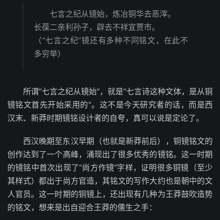
七言之纪从镜始，炼冶铜华去恶滓。
长葆二亲利孙子，辟去不祥宜贾市。
（“七言之纪”镜还有多种不同铭文，在此不
多穷举）
所谓“七言之纪从镜始”，就是“七言诗这种文体，是从铜
镜铭文首先开始采用的”。这不是今天研究者的话，而是西
汉末、新莽时期镜铭设计者的自夸，真可以说是定论了。
西汉晚期至东汉早期（也就是新莽前后），铜镜铭文的
创作达到了一个高峰，涌现出了很多优秀的镜铭。这一时期
的镜铭中首次出现了“尚方作镜”字样，证明很多铜镜（至少
其样式）都出于尚方官造，其铭文的写作大约也是朝中的文
人官员。这一时期的铜镜上，还出现有几种为王莽鼓吹造势
的铭文，想来是出自迎合王莽的儒生之手：