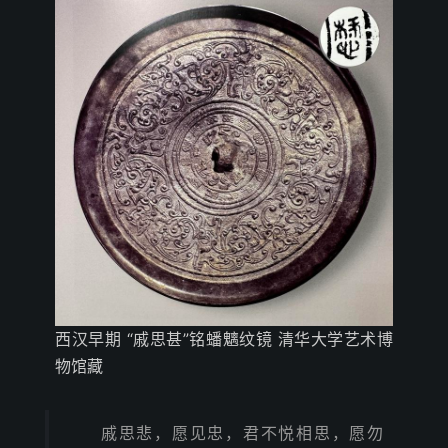
西汉早期 “戚思甚”铭蟠魑纹镜 清华大学艺术博
物馆藏
戚思悲，愿见忠，君不悦相思，愿勿