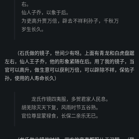
右。
仙人子乔，以象于后。
为吏高升贾万倍，辟去不祥利孙子，千秋万
岁生长久。
（石氏做的镜子，世间少有呀。上面有青龙和白虎盘踞
左右，仙人王子乔，他的形象紧随在后。用了我的镜子，当
官可以高升，做生意可以获利万倍，可以辟除不祥，保佑子
孙，使用的人寿命长久）
龙氏作镜四夷服，多贺君家人民息。
胡羌除灭天下复，风雨时节五谷熟。
官位尊显蒙禄食，长保二亲乐无已。