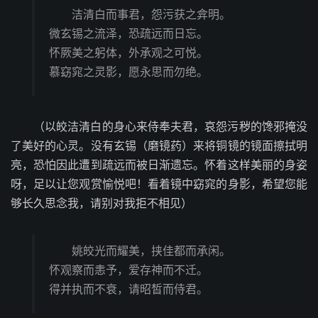
洁清白而事君，怨污获之弇明。
微玄锡之流泽，恐疏远而日忘。
怀厥美之躬体，外承观之可悦。
慕窈窕之灵影，愿永思而勿绝。
（以皎洁清白的身心来侍奉夫君，哀怨污秽的馋邪掩没
了美好的心灵。没有玄锡（磨镜药）来将铜镜的镜面擦拭明
亮，恐怕因此遭到疏远而被日渐遗忘。怀着这样美丽的身姿
呀，足以让您观赏愉悦吧！看着镜中窈窕的身影，希望您能
够长久思念我，请别对我拒不相见）
姚皎光而耀美，挟佳都而承闲。
怀观察而恚予，爱存神而不迁。
得并执而不衰，请昭皙而侍君。