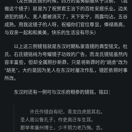
（龙氏做此镜的时候，四方的蛮夷都服从于汉朝，（我
做这个镜子）就是为了祝贺君王治下的百姓安居乐业。边关
进犯的胡人、羌人都被消灭了，天下安宁，雨露均沾，五谷
成熟。用我这镜子的人呀，祝福你们官位尊显，俸禄高高，
与双亲一起和和美美，快乐的生活没有尽头）
以上这三例镜铭就是东汉时期私家造镜的典型铭文。杜
氏、石氏镜铭纯为夸耀镜子功效的广告，而龙氏镜铭虽然内
容丰富些，但却全属照抄新莽，只是将新莽时的“胡虏”改为
“胡羌”，大约是因为羌人在东汉时屡次作乱，镜匠依照时事
所改。
东汉时还有一例可与汉乐府相参的镜铭，铭曰：
许氏作镜自有纪，青龙白虎居其右。
圣人周公鲁孔子，作吏高迁车生耳。
郡举孝廉州博士，少不努力老乃悔。吉。