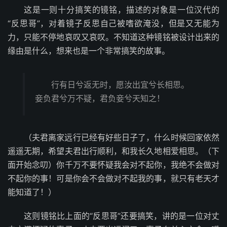
这是一则十分搞笑的镜铭，描述的对象是一位汉代的
“反思哥”，对着镜子反思自己被嗜欲淹没，但是又无能为
力，只能不停地哀叹又哀叹。不知道这种镜铭被设计出来的
缘由是什么，想来也是一个非常搞笑的故事。
行有日兮返无时，愿汝出宜兮长相思。
妾负君兮万不疑，君负妾兮天知之！
（夫君离家远行已经有好些日子了，什么时候回家依然
遥遥无期，希望夫君出行顺利，和我长久地相爱相思。（下
面开始念叨）你千万不要怀疑我会对不起你，我绝不会做对
不起你的事！可是你会不会做对不起我的事，就只有老天才
能知道了！）
这则镜铭比上面的“反思哥”还要搞笑，讲的是一位对丈