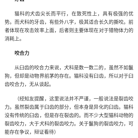
猫科的犬齿尖长而平行，在致死性上，具有极强的优
势。而犬科的牙齿，有些外八字，极其适合长久的撕咬。前
者体现在攻击效率上面，后者则主要体现在对于猎物体力的
消耗上。
咬合力
从臼齿的咬合力来说，犬科是数一数二的，虽然不如鬣
狗，但却是动物界前茅的存在。猫科没有臼齿，所以对于臼
齿咬合力，无从谈起。
（经知友提醒，这里说法并不严谨，一般说法是裂齿咬
力。虽然裂齿属于臼齿的部分，但本身是异化的臼齿。猫科
没有传统的臼齿，但是存在裂齿的。而不少大型猫科动物的
裂齿咬力，大于犬科的裂齿咬力。关于鬣狗的裂齿咬力，可
能存在争议，辩证看待）