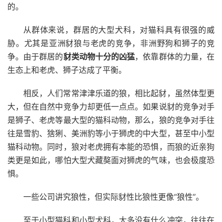
的。
从群体来说，群居的大型犬科，对猫科具有很强的威
胁。尤其是亚洲豺狼与老虎的竞争，非洲野狗和狮子的竞
争。由于群居的
豺类动物十分的凶猛
，依靠群体的力量，在
生态上和老虎、狮子达成了平衡。
相反，人们常常津津乐道的狼，相比起豺，虽然体型更
大，但在自然中竞争力却更低一点点。如果说豺的竞争对手
是狮子、老虎等最大型的猫科动物，那么，狼的竞争对手往
往是雪豹、猞猁、美洲豹等小于狮虎的中大型，甚至中小型
猫科动物。同时，狼对老虎拥有本能的恐惧，而狼的近亲狗
类更是如此，哪怕大型犬藏獒面对狮虎的气味，也会极度恐
惧。
一些公司讲究狼性，但实际豺性比狼性更像“狼性”。
至于小型猫科和小型犬科，大多没有什么冲突，往往在