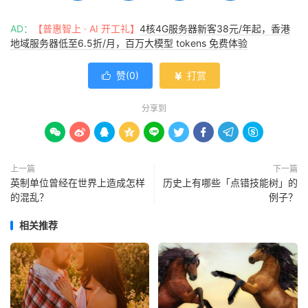
AD：
【普惠智上 · AI 开工礼】
4核4G服务器新客38元/年起，香港
地域服务器低至6.5折/月，百万大模型 tokens 免费体验
赞(
0
)
打赏


分享到









上一篇
下一篇
英制单位曾经在世界上造成怎样
历史上有哪些「点错技能树」的
的混乱？
例子？
相关推荐