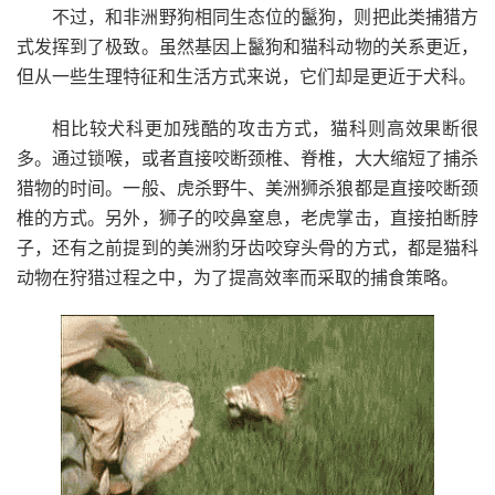
不过，和非洲野狗相同生态位的鬣狗，则把此类捕猎方
式发挥到了极致。虽然基因上鬣狗和猫科动物的关系更近，
但从一些生理特征和生活方式来说，它们却是更近于犬科。
相比较犬科更加残酷的攻击方式，猫科则高效果断很
多。通过锁喉，或者直接咬断颈椎、脊椎，大大缩短了捕杀
猎物的时间。一般、虎杀野牛、美洲狮杀狼都是直接咬断颈
椎的方式。另外，狮子的咬鼻窒息，老虎掌击，直接拍断脖
子，还有之前提到的美洲豹牙齿咬穿头骨的方式，都是猫科
动物在狩猎过程之中，为了提高效率而采取的捕食策略。