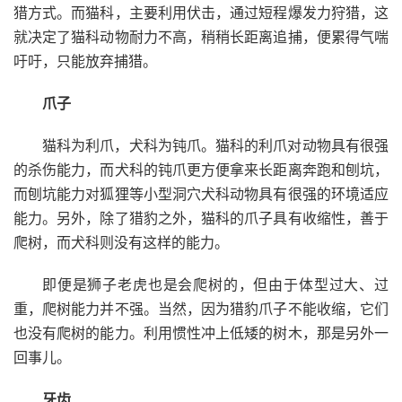
猎方式。而猫科，主要利用伏击，通过短程爆发力狩猎，这
就决定了猫科动物耐力不高，稍稍长距离追捕，便累得气喘
吁吁，只能放弃捕猎。
爪子
猫科为利爪，犬科为钝爪。猫科的利爪对动物具有很强
的杀伤能力，而犬科的钝爪更方便拿来长距离奔跑和刨坑，
而刨坑能力对狐狸等小型洞穴犬科动物具有很强的环境适应
能力。另外，除了猎豹之外，猫科的爪子具有收缩性，善于
爬树，而犬科则没有这样的能力。
即便是狮子老虎也是会爬树的，但由于体型过大、过
重，爬树能力并不强。当然，因为猎豹爪子不能收缩，它们
也没有爬树的能力。利用惯性冲上低矮的树木，那是另外一
回事儿。
牙齿