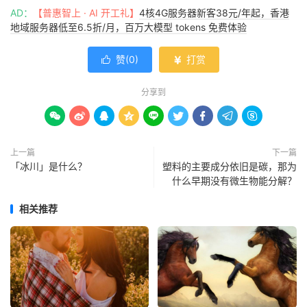
AD：
【普惠智上 · AI 开工礼】
4核4G服务器新客38元/年起，香港
地域服务器低至6.5折/月，百万大模型 tokens 免费体验
赞(
0
)
打赏


分享到









上一篇
下一篇
「冰川」是什么？
塑料的主要成分依旧是碳，那为
什么早期没有微生物能分解？
相关推荐