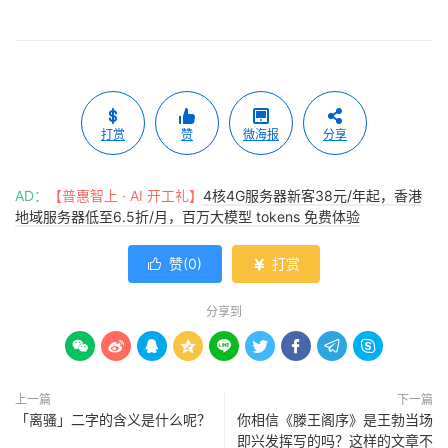
打赏
赞
微海报
分享
AD：
【普惠智上 · AI 开工礼】
4核4G服务器新客38元/年起，香港
地域服务器低至6.5折/月，百万大模型 tokens 免费体验
赞(
0
)
打赏


分享到









上一篇
下一篇
「离骚」二字的含义是什么呢？
你相信《滕王阁序》是王勃当场
即兴发挥写的吗？这样的文章不