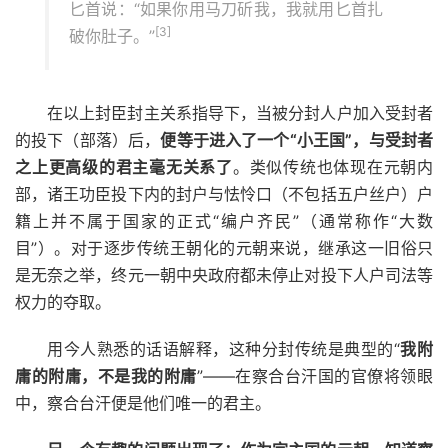
匕首说：“如果你用马刀斫我，我就用匕首扎
[3]
破你肚子。”
在以上封臣封主关系指导下，当被分封人户加入受封者
的投下（部落）后，
便等于进入了一个“小王国”，与受封者
之上更高级的君主毫无关系了
。类似传统也体现在元朝内
部，诸王功臣投下内的封户与怯怜口（不包括五户丝户）户
籍上并不属于国家的正式“编户齐民”（通常称作“大数
目”）。对于逐步传统王朝化的元朝来说，继承这一旧俗只
是无奈之举，终元一朝中央政府都未停止对投下人户司法等
权力的夺取。
用今人熟悉的话语解释，这种分封传统是典型的“
我附
庸的附庸，不是我的附庸
”——在察合台汗国的官僚将领眼
中，察合台汗便是他们唯一的君主。