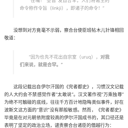
“住嘴！“圣旨”发自合罕，人们将诸王的
命令称作令旨（linkji），即诸子的命令！”
没想到对方竟毫不示弱，察合台使臣班帖木儿针锋相回
敬道：
“因为也先不花出自宗室（uruq），
对我
们来说，就是合罕。”
这段记载出自伊尔汗国的《完者都史》，习惯汉文记载
的人大约会不禁感觉作者“太敢说”。汉文著作视“万乘独尊”
为绝不可触碰的底线，往往千方百计地隐晦类似事件，好在
波斯文这方面的“意识”没有那般敏感。然而，《完者都史》
毕竟是在对元朝依附度较高的伊尔汗国成书的，其口径还是
表明了坚定的政治立场，谴责察合台诸臣的僭越行为：