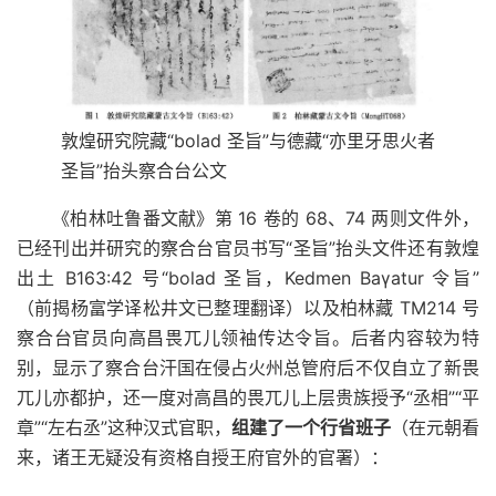
敦煌研究院藏“bolad 圣旨”与德藏“亦里牙思火者
圣旨”抬头察合台公文
《柏林吐鲁番文献》第 16 卷的 68、74 两则文件外，
已经刊出并研究的察合台官员书写“圣旨”抬头文件还有敦煌
出土 B163:42 号“bolad 圣旨，Kedmen Baγatur 令旨”
（前揭杨富学译松井文已整理翻译）以及柏林藏 TM214 号
察合台官员向高昌畏兀儿领袖传达令旨。后者内容较为特
别，显示了察合台汗国在侵占火州总管府后不仅自立了新畏
兀儿亦都护，还一度对高昌的畏兀儿上层贵族授予“丞相”“平
章”“左右丞”这种汉式官职，
组建了一个行省班子
（在元朝看
来，诸王无疑没有资格自授王府官外的官署）：