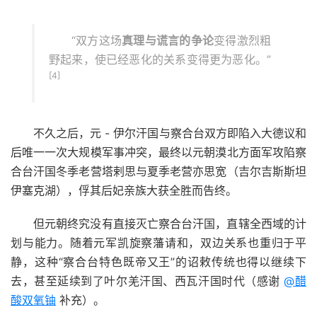
“双方这场
真理与谎言的争论
变得激烈粗
野起来，使已经恶化的关系变得更为恶化。”
[4]
不久之后，元 - 伊尔汗国与察合台双方即陷入大德议和
后唯一一次大规模军事冲突，最终以元朝漠北方面军攻陷察
合台汗国冬季老营塔剌思与夏季老营亦思宽（吉尔吉斯斯坦
伊塞克湖），俘其后妃亲族大获全胜而告终。
但元朝终究没有直接灭亡察合台汗国，直辖全西域的计
划与能力。随着元军凯旋察藩请和，双边关系也重归于平
静，这种“察合台特色既帝又王”的诏敕传统也得以继续下
去，甚至延续到了叶尔羌汗国、西瓦汗国时代（感谢
@醋
酸双氧铀
补充）。