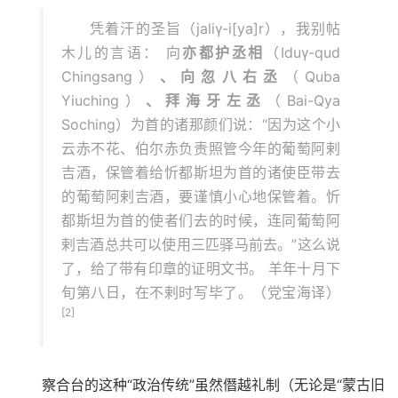
凭着汗的圣旨（jaliγ-i[ya]r），我别帖
木儿的言语： 向
亦都护丞相
（Iduγ-qud
Chingsang）
、向忽八右丞
（Quba
Yiuching）
、拜海牙左丞
（Bai-Qya
Soching）为首的诸那颜们说：“因为这个小
云赤不花、伯尔赤负责照管今年的葡萄阿剌
吉酒，保管着给忻都斯坦为首的诸使臣带去
的葡萄阿剌吉酒，要谨慎小心地保管着。忻
都斯坦为首的使者们去的时候，连同葡萄阿
剌吉酒总共可以使用三匹驿马前去。”这么说
了，给了带有印章的证明文书。 羊年十月下
旬第八日，在不剌时写毕了。（党宝海译）
[2]
察合台的这种“政治传统”虽然僭越礼制（无论是“蒙古旧