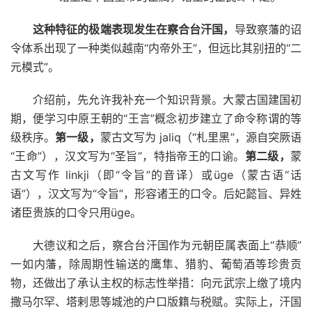
这种特征的极端表现发生在察合台汗国，
导致察藩的诏
令体系出现了一种类似越南“内帝外王”，但远比其别扭的“二
元模式”。
介绍前，先允许我补充一个知识背景。大蒙古国建国初
期，便学习中原王朝的“王言”概念初步建立了命令称谓的等
级秩序。
第一级，
蒙古文写为 jaliq（“札里黑”，源自突厥语
“王命”），汉文写为“圣旨”，特指帝王的口谕。
第二级，
蒙
古文写作 linkji（即“令旨”的音译）或üge（蒙古语“话
语”），汉文写为“令旨”，形容诸王的口令。后妃懿旨、异姓
诸臣贵族的口令只用üge。
大德议和之后，察合台汗国作为元朝臣属表面上“恭顺”
一如内藩，除周期性输送的鹰隼、猎豹、葡萄酒等珍贵贡
物，还做出了承认主权的标志性举措：向元武宗上缴了境内
撒马尔罕、塔剌思等城池的户口版籍与税赋。实际上，汗国