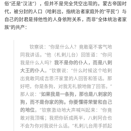
俗”还是“汉法”），但并不是完全凭空出现的。蒙古帝国时
代，被分封的人口（哈剌出，指统治者家庭外的“平民”）与
自己的封君是排他性的人身依附关系，而非“全体统治者家
族”的共产：
钦察说：“你是什么人？竟敢毫不客气地
同我讲话。”他（札剌儿台）回答道：“你问
我是什么人吗？
我不是你的仆人，而是八剌
大王的仆人
。”钦察说：“什么时候这个哈剌
出竟敢同成吉思汗家里的人回答和答话。那
好吧，你是条狗，对我无礼貌地做了回答。”
那人说：“
如果我是一条狗，那也是八剌家的
狗，而不是你家的狗。你要懂得荣誉和自己
的地位
。”钦察激动地大声喊叫起来：“你竟
敢对我顶嘴；我把你斫成两半，八剌阿合也
不会为你对我说什么话。”札剌儿台用手抓起