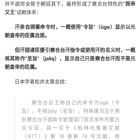
并不欲完全居于朝廷其下，最终形成了察合台特色的
“既帝
又王
”诏敕体系：
汗亲自颁署命令时，一概使用“令旨”（üge）显示以元
朝皇帝的臣属自居。
但汗国诸臣援引察合台汗指令或使用汗的名义时，一概
将其称作“圣旨”（jaliq），显示自己只是察合台汗而不是元
朝皇帝的臣属。
日本学者松井太曾总结：
察合台后王称自己的命令为üge（令
旨），不称ǰaliγ（圣旨）。特殊情况见于两
份察合台汗国政令管理部门官员发布的蒙古
文令旨，其一见于《柏林吐鲁番文献
（BTT）》第 16 卷第 74 号文献，称