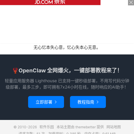
无心忆本失心意，忆心失本心无意。
🦞OpenClaw 全网爆火，一键部署教程来了！
轻量应用服务器 Lighthouse 已支持一键秒级部署，不用写代码分钟
级部署，最多三步，即可拥有7x24小时在线，随时响应的AI助手！
立即部署
教程指南


© 2010-2026
软件乐园
本站主题由
themebetter
提供
网站地图
请求次数：51 次，加载用时：0.385 秒，内存占用：9.61 MB