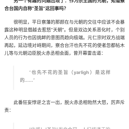
另一个有趣的问题出现了：作为宗主国的元朝，知道察
合台国内自称“圣旨”这回事吗？
很明显，平日察藩的那颜在与元朝的交往中应该不会暴
露这种明显僭越去惹怒“天朝”。但是双边关系恶化时，个别
人员的行为也因挑衅的意图而趋向极端。元仁宗时双方战端
再起，延边境对峙期间，察合台汗也先不花的使者忽都帖木
儿等与元朝边臣脱火赤丞相会面，曾开幕雷击道：
“
也先不花的圣旨（yarligh）是这样
的......
”
此番狂妄悖逆之言一出，脱火赤丞相勃然大怒，厉声斥
责：