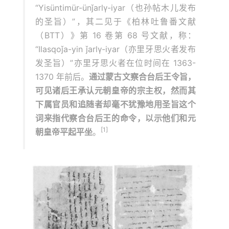
“Yisüntimür-ünǰarlγ-iyar（也孙帖木儿发布
的圣旨）”，其二见于《柏林吐鲁番文献
（BTT）》第 16 卷第 68 号文献，称：
“Ilasqoǰa-yin ǰarlγ-iyar（亦里牙思火者发布
发圣旨）”亦里牙思火者在位时间在 1363-
1370 年前后。
通过蒙古文察合台后王令旨，
可见诸后王承认元朝皇帝的宗主权，然而其
下属官员和追随者却毫不犹豫地用圣旨这个
词来指代察合台后王的命令，以示他们和元
[1]
朝皇帝平起平坐
。