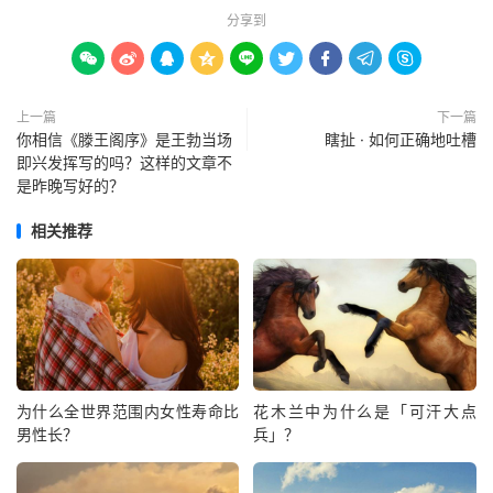
分享到









上一篇
下一篇
你相信《滕王阁序》是王勃当场
瞎扯 · 如何正确地吐槽
即兴发挥写的吗？这样的文章不
是昨晚写好的？
相关推荐
为什么全世界范围内女性寿命比
花木兰中为什么是「可汗大点
男性长？
兵」？