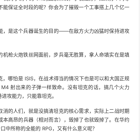
不能保证全时段的呢？你会为了摧毁一个工事搭上几个亿一
能，是这个兵器诞生的目的——在敌方火力凶猛时保持进攻
的机枪火炮铁丝网面前，步兵毫无胜算，拿人命填实在是填
。
，哪怕是 ISIS，在战术得当的情况下也是可以和大国正规
和 M4 射出来的子弹一样致命。没有坦克的话，搞几个火力
持进攻能力，只能靠坦克。
取消的人们，就是没搞清坦克的核心需求，实际上二战时期
成本高昂的兵器（相对而言），毁掉了也就毁掉了。在华约
口中所称的全能的 RPG，又有什么意义呢？