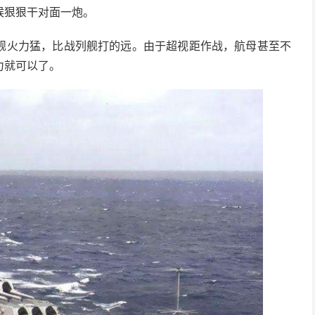
候狠狠干对面一炮。
舰火力猛，比战列舰打的远。由于超视距作战，航母甚至不
力就可以了。