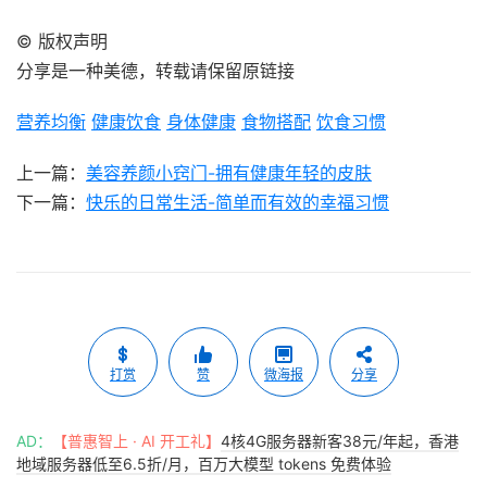
© 版权声明
分享是一种美德，转载请保留原链接
营养均衡
健康饮食
身体健康
食物搭配
饮食习惯
上一篇：
美容养颜小窍门-拥有健康年轻的皮肤
下一篇：
快乐的日常生活-简单而有效的幸福习惯
打赏
赞
微海报
分享
AD：
【普惠智上 · AI 开工礼】
4核4G服务器新客38元/年起，香港
地域服务器低至6.5折/月，百万大模型 tokens 免费体验