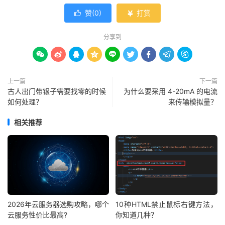
赞(
0
)
打赏


分享到









上一篇
下一篇
古人出门带银子需要找零的时候
为什么要采用 4-20mA 的电流
如何处理？
来传输模拟量？
相关推荐
2026年云服务器选购攻略，哪个
10种HTML禁止鼠标右键方法，
云服务性价比最高?
你知道几种？