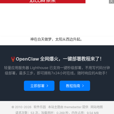
神在白天做梦，太阳从西边升起。
🦞OpenClaw 全网爆火，一键部署教程来了！
轻量应用服务器 Lighthouse 已支持一键秒级部署，不用写代码分钟
级部署，最多三步，即可拥有7x24小时在线，随时响应的AI助手！
立即部署
教程指南


© 2010-2026
软件乐园
本站主题由
themebetter
提供
网站地图
请求次数：53 次，加载用时：0.269 秒，内存占用：9.54 MB