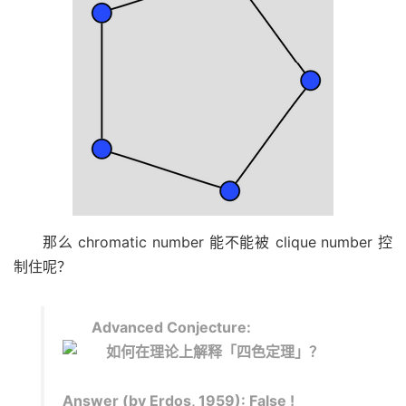
那么 chromatic number 能不能被 clique number 控
制住呢？
Advanced Conjecture:
Answer (by Erdos, 1959): False !