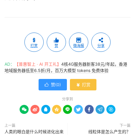
打赏
赞
微海报
分享
AD：
【普惠智上 · AI 开工礼】
4核4G服务器新客38元/年起，香港
地域服务器低至6.5折/月，百万大模型 tokens 免费体验
赞(
0
)
打赏


分享到









上一篇
下一篇
人类的眼白是什么时候进化出来
线粒体是怎么产生的？