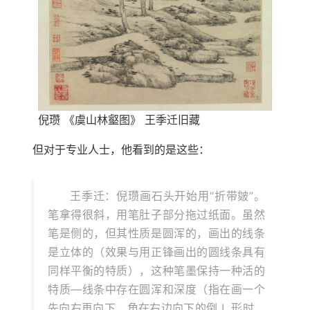
倪瓒 《虞山林壑图》 王季迁旧藏
但对于专业人士，他看到的是这些：
王季迁：倪瓒画石头开始用“折带皴”。
笔拿得很斜，用笔肚子部分拖过纸面。虽然
笔是侧的，但其性质是圆浑的，画出的线条
是立体的（效果与用正锋画出的圆线条具有
同样平衡的特质），这种笔墨保持一种活的
特质—线条中存在圆浑和深度（指在画一个
先向右再向下，角在右边向下的倒 L 形时，