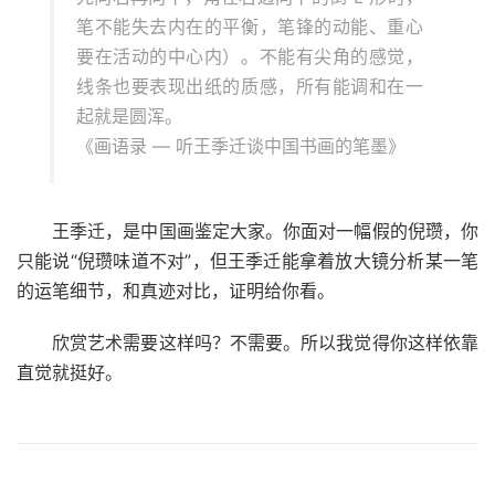
笔不能失去内在的平衡，笔锋的动能、重心
要在活动的中心内）。不能有尖角的感觉，
线条也要表现出纸的质感，所有能调和在一
起就是圆浑。
《画语录 — 听王季迁谈中国书画的笔墨》
王季迁，是中国画鉴定大家。你面对一幅假的倪瓒，你
只能说“倪瓒味道不对”，但王季迁能拿着放大镜分析某一笔
的运笔细节，和真迹对比，证明给你看。
欣赏艺术需要这样吗？不需要。所以我觉得你这样依靠
直觉就挺好。