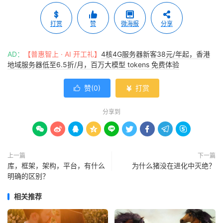
打赏
赞
微海报
分享
AD：
【普惠智上 · AI 开工礼】
4核4G服务器新客38元/年起，香港
地域服务器低至6.5折/月，百万大模型 tokens 免费体验
赞(
0
)
打赏


分享到









上一篇
下一篇
库，框架，架构，平台，有什么
为什么猪没在进化中灭绝？
明确的区别？
相关推荐