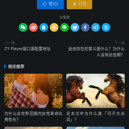
赞(
0
)
打赏


分享到









上一篇
下一篇
ZY Player接口源配置地址
幼虫存在的意义是什么？为什么
人没有幼虫期？
相关推荐
为什么全世界范围内女性寿命比
花木兰中为什么是「可汗大点
男性长？
兵」？