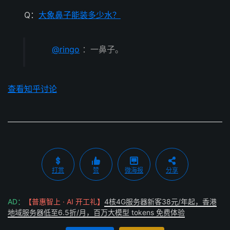
Q：
大象鼻子能装多少水？
@ringo
：一鼻子。
查看知乎讨论
打赏
赞
微海报
分享
AD：
【普惠智上 · AI 开工礼】
4核4G服务器新客38元/年起，香港
地域服务器低至6.5折/月，百万大模型 tokens 免费体验