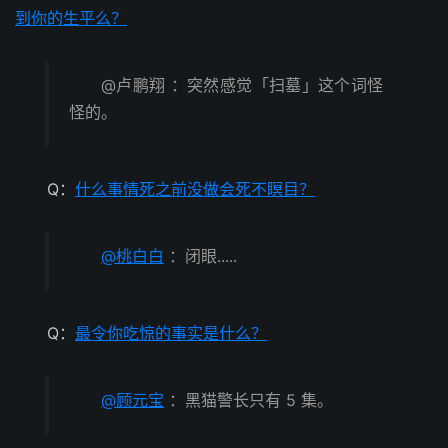
到你的生平么？
@卢鹏翔 ：突然感觉「扫墓」这个词怪
怪的。
Q：
什么事情死之前没做会死不瞑目？
@桃白白
：闭眼.....
Q：
最令你吃惊的事实是什么？
@顾元宝
：黑猫警长只有 5 集。