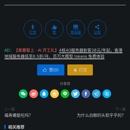
打赏
赞
微海报
分享
AD：
【普惠智上 · AI 开工礼】
4核4G服务器新客38元/年起，香港
地域服务器低至6.5折/月，百万大模型 tokens 免费体验
赞(
0
)
打赏


分享到









上一篇
下一篇
福寿螺能吃吗？
为什么白鲸的头软乎乎的？
相关推荐