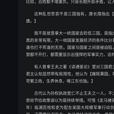
比较，百姓都不堪重负。只是长期外部矛盾，让
这种乱世悲哀不是三国独有，唐长孺指出
唐。】
我不是故意拿大一统国家去贬低三国，是指
真的非常有限，大一统国家发展经济的条件比分
谁也打不死谁的无奈。国家与国家之间是被迫陷
营都不开打，都需要显示出强悍的军事实力，这
有人曾拿王夫之著《读通鉴论》里对三国君
君主认知显然带有局限性，他认为【雍既秉国，
苛繁之政，生养休息，唯江东也独。】
古代认为孙权执政宽仁不止王夫之一人，不
崇尚节俭政策误以为是持续举措。可惜《走马楼吴简
年）临湘百姓和吏为配合吴国大规模军事行动