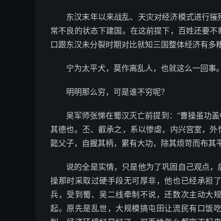
东汉末年以来战乱、天灾对经济模式进行摧
常不良的状态下建国。在这前提下，百姓还要不
口跟东汉未分裂时期对比就知三国整体经济有多
宁为太平犬，莫作离乱人，也就这么一回事
明明那么穷，可是谁不穷呢？
吴军师张悌在蜀汉灭亡前提到：“曹操虽功
其德也。丕、叡承之，系以惨虐，内兴宫室，外
懿父子，自握其柄，累有大功，除其烦苛而布其
说的全是实情，只是他为了巩固自己观点，
操那时采取过硬手段无可厚非，他也已经承担
兵，受到蜀、吴二线牵制不说，还数次主动大
起。原先是乱世，大规模搞屯田让流民有口饭