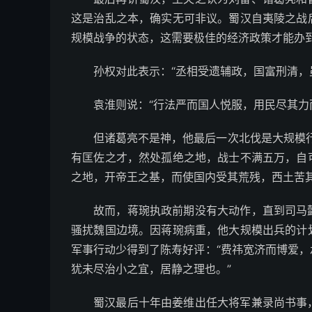
这是治乱之本，确实无可非议。蜀汉自夷陵之战
规模战争的状态，这需要极佳的经济政策才能办
孙权对此表示：“丞相受遗辅政，国富刑清，
袁淮则说：“行法严而国人悦服，用民尽其力
但诸葛亮不是神，他最后一次北伐是大规模
有匡佐之才，然处孤绝之地，战士不满五万，自
之地，开帝王之基，而使国内受其荒残，西土苦其
故而，蒋琬执政前期没有大动作，直到司马
骚扰魏国边境。因蒋琬病重，他大规模出兵的计
军事行动少得到了陈寿好评：“费祎宽济而博爱
犹未尽治小之宜，居静之理也。”
蜀汉最后十年由姜维出任大将军兼录尚书事