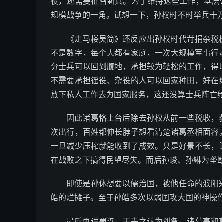
役，还需要征召新兵。为了维持这些工作，基层
规模战争的一角。试想一下，孙权时不时举兵十
《走马楼吴简》还反应出孙权时代苛捐杂税
不是数字，每个人都有家庭，一次大规模军事行
分士兵可以回到腹地，承担较为轻松的工作，得
不需要承担徭役、杂役的人可以回家种田，好在
放下私人工作去为国家服务，这还没算士兵阵亡
因此诸葛恪上台后除去孙权从前一些税收，
次出行，百姓都伸长脖子想看清楚诸葛丞相面容
一旦减少压榨就能收到了成效。只是好景不长，
在战败之下搞得民望尽失。而后孙峻、孙綝为垄
即使是孙休想要以儒治国，被他任命的濮阳
皓的烂摊子。至于孙皓多次以弱国攻大国的神操
最后再讲蜀汉，王夫之认为刘备、诸葛亮和