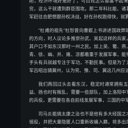
削，经济环境好是好了，可百姓怎么都富不起
穷，这么干就遭到群臣围攻。那二年科比能、诸
军赶往合肥想跟孙权决战，好在孙权跑得快，就
“杜甫的祖先”杜恕曾向曹叡上书讲述国政
的方向，时人议论多推崇孙武、吴起这样的兵家
其户口不如东汉那时一州之民。加上吴、蜀、燕
青、徐、幽、并、雍、凉都着重于发展军事，能
手头有兵就越专注于军功，不勤民事。但是为了
军吕昭出镇冀州，认为兖、豫、司、冀这几州应
我们再回过头去看东汉，稳定时通常拥有
益、扬也时有叛乱，需要一些部队，加上洛阳中
的兵役，更需要在各自前线发展军事，三国的中
司马炎能搞太康之治也不是他有多大经国之
徭役，并把大量隐匿人口重新收编入籍，将多出