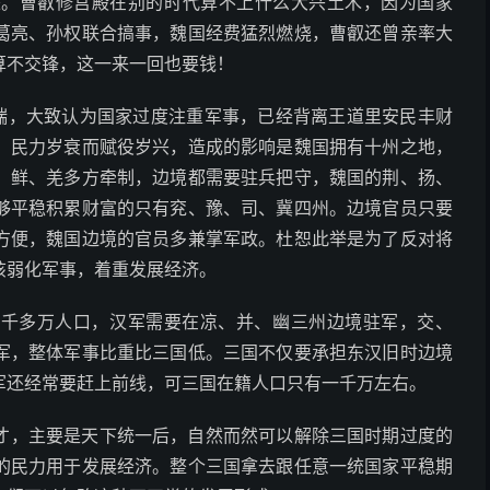
来。曹叡修宫殿在别的时代算不上什么大兴土木，因为国家
葛亮、孙权联合搞事，魏国经费猛烈燃烧，曹叡还曾亲率大
算不交锋，这一来一回也要钱！
弊端，大致认为国家过度注重军事，已经背离王道里安民丰财
。民力岁衰而赋役岁兴，造成的影响是魏国拥有十州之地，
、鲜、羌多方牵制，边境都需要驻兵把守，魏国的荆、扬、
够平稳积累财富的只有兖、豫、司、冀四州。边境官员只要
方便，魏国边境的官员多兼掌军政。杜恕此举是为了反对将
该弱化军事，着重发展经济。
五千多万人口，汉军需要在凉、并、幽三州边境驻军，交、
军，整体军事比重比三国低。三国不仅要承担东汉旧时边境
军还经常要赶上前线，可三国在籍人口只有一千万左右。
才，主要是天下统一后，自然而然可以解除三国时期过度的
的民力用于发展经济。整个三国拿去跟任意一统国家平稳期