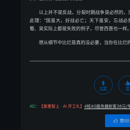
以上并不是反战，分裂时期战争是必然的，
此理：“国虽大，好战必亡；天下虽安，忘战必
蜀、吴实际上都是失败的例子，尽管西晋也一样
想从细节中比烂是真的没必要，当你在比烂
打赏
赞
AD：
【普惠智上 · AI 开工礼】
4核4G服务器新客38元/
赞(
0
)
