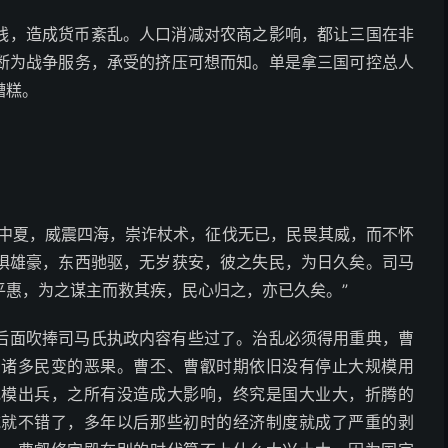
残，造成货币紊乱。人口消减对农商之影响，都让三国在非
断为战争服务，承受的挤压可想而知。单是拿三国可控总人
糟糕。
。
盖中夏，威震四海，崇诈杖术，征伐无已，民畏其威，而不怀
惧雄豪，东西驰驱，无岁获安，彼之失民，为日久矣。司马
平惠，为之谋主而救其疾，民心归之，亦已久矣。”
后面吹捧司马氏执政内容有些过了。治乱必须得用重典，曹
了诸多民变的恶果。曹丕、曹叡时期依旧没有停止大规模用
规模出兵，之所有没造成大影响，终究是国大业大，折腾的
吃就不错了，多年以后那些初时的经济制度就成了严重的剥