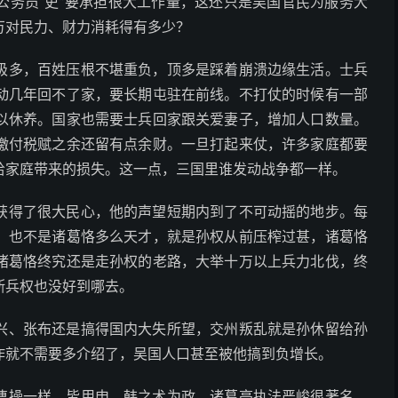
公务员“吏”要承担很大工作量，这还只是吴国官民为服务大
万对民力、财力消耗得有多少？
极多，百姓压根不堪重负，顶多是踩着崩溃边缘生活。士兵
动几年回不了家，要长期屯驻在前线。不打仗的时候有一部
以休养。国家也需要士兵回家跟关爱妻子，增加人口数量。
缴付税赋之余还留有点余财。一旦打起来仗，许多家庭都要
给家庭带来的损失。这一点，三国里谁发动战争都一样。
获得了很大民心，他的声望短期内到了不可动摇的地步。每
。也不是诸葛恪多么天才，就是孙权从前压榨过甚，诸葛恪
诸葛恪终究还是走孙权的老路，大举十万以上兵力北伐，终
断兵权也没好到哪去。
兴、张布还是搞得国内大失所望，交州叛乱就是孙休留给孙
作就不需要多介绍了，吴国人口甚至被他搞到负增长。
曹操一样，皆用申、韩之术为政。诸葛亮执法严峻很著名，