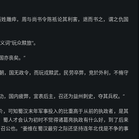
百姓雕瘁，周与尚书令陈祗论其利害，退而书之，谓之仇国
义词"玩众黩旅"。
国亦丧矣。”
专朝，国无政令，而玩戎黩武，民劳卒弊，竞於外利，不脩守
功，国内疲弊，宜表后主，召还为益州刺史，夺其兵权。”
价，可知蜀汉末年军事投入的比重高于从前的执政者，是其
，蜀人才会认为初时不觉得诸葛亮执政有什么好，到了后来
思召公也。”姜维在蜀汉最穷之际还坚持连年北伐是不争的事