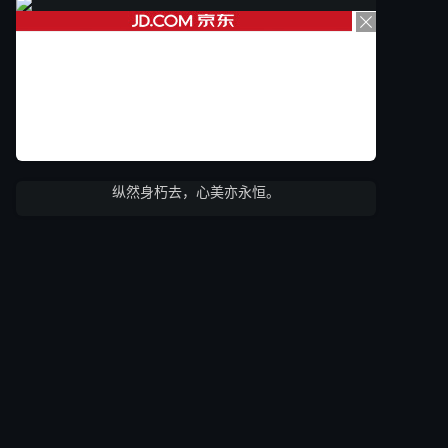
纵然身朽去，心美亦永恒。