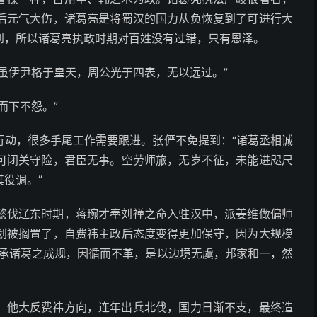
后元气大伤，诸葛亮是将蜀汉的国力从负恢复到了可进行大
到，所以诸葛亮执政时期对百姓没有过错，只有恩泽。
虽伊尹格于皇天，周公光于四表，无以远过。”
而下不怨。”
行动，很多手尾工作需要跟进。张俨不免提到：“诸葛丞相诚
可闭关守险，君臣无事。空劳师旅，无岁不征，未能进咫尺
役调。”
懿伐辽东时期，蒋琬才奉刘禅之命入驻汉中，派姜维做偏师
划被搁置了，自费祎主政后态度变得更加保守，因为大规模
，承诸葛之成规，因循而不革，是以边境无虞，邦家和一，然
，他大反费祎方向，连年出兵北伐，国力日渐不支，最终造