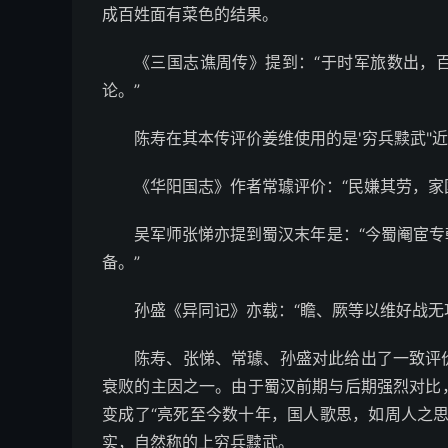
成百姓面有菜色的结果。
《三国志谯周传》提到：“于时军旅数出，
论。”
陈寿在其本传评价姜维使用的是'穷兵黩武"近
《华阳国志》作者常璩评价：“民嫌其劳，家
吴军师张悌亦提到蜀汉末年是：“今蜀阉宦
备。”
孙盛《异同记》亦载：“瞻、厥等以维好战无
陈寿、张悌、常璩、孙盛对此给出了一致评
衰败的主因之一。由于蜀汉前期与后期强烈对比
变成了“亮死至今数十年，国人歌思，如周人之
实，自然称的上穷兵黩武。