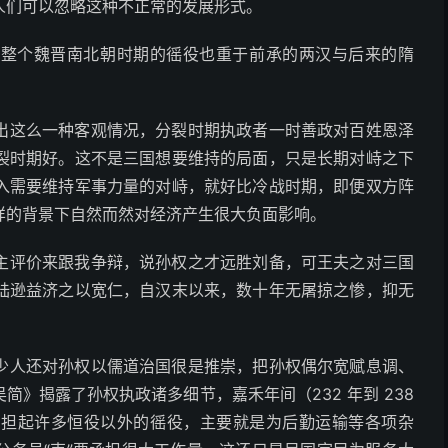
人们可以忽略这种不正常的发展形式。
【整个魏晋南北朝时期的徭役也重于前承的两汉与后来的隋
出这么一种客观情况，分裂时期执政者一时善政对百姓恩泽
裂时期好。这不是三国想要维持的局面，只是长期对峙之下
入需要维持军事力量的对峙，就好比冷战时期，即便双方阵
样的背景下自然而然对经济产生很大负面影响。
主评价来跟我争辩，说孙权之才远胜刘备，可王夫之对三国
陆逊益济之以宽仁，自汉末以来，数十年无屠掠之惨，抑无
少人还对孙权以儒道治国很是推崇，把孙权偶尔宽赋息调、
》揭露了孙权执政诸多细节，嘉禾年间（232 年到 238
负担起许多恒役以外的徭役，主要就是为后勤运输等各项杂