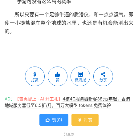
手游可没有这么高的概率
所以只要有一个足够牛逼的质谱仪，和一点点运气，即
使一小撮盐混在整个地球的水里，也还是有机会能测出来
的。
打赏
赞
微海报
分享
AD：
【普惠智上 · AI 开工礼】
4核4G服务器新客38元/年起，香港
地域服务器低至6.5折/月，百万大模型 tokens 免费体验
赞(
0
)
打赏


分享到