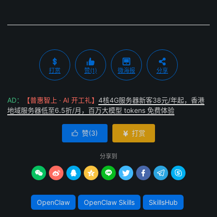
打赏
赞(1)
微海报
分享
AD：
【普惠智上 · AI 开工礼】
4核4G服务器新客38元/年起，香港
地域服务器低至6.5折/月，百万大模型 tokens 免费体验
赞(
3
)
打赏


分享到









OpenClaw
OpenClaw Skills
SkillsHub