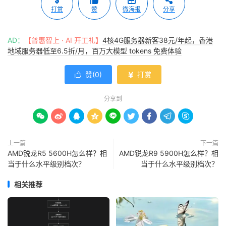
打赏
赞
微海报
分享
AD：
【普惠智上 · AI 开工礼】
4核4G服务器新客38元/年起，香港
地域服务器低至6.5折/月，百万大模型 tokens 免费体验
赞(
0
)
打赏


分享到









上一篇
下一篇
AMD锐龙R5 5600H怎么样？相
AMD锐龙R9 5900H怎么样？相
当于什么水平级别档次？
当于什么水平级别档次？
相关推荐