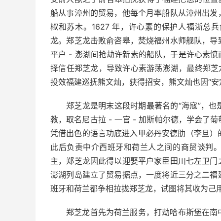
船从事漳州的贸易，他每个月率船队从漳州出发
椒和苏木。1627 年，许心素的保护人福浙
龙。郑芝龙击败俞咨皋，焚烧福州水师舰队，导
平户 - 澎湖间抢劫许新素的船队，于是许心素
择信任郑芝龙，导致许心素游荡澎湖，最终郑芝
投效福建巡抚熊文灿，获得招安，熊文灿也因“安
郑芝龙是明末这段时期最著名的“海寇”，
教，取名尼古拉 - 一官 - 加斯帕尔德，学会了
凭借出色的语言功底进入甲必丹安德肋（李旦）的
此后负责中介西班牙和荷兰人之间的商贸谈判
主，郑芝龙因此得以迎娶平户家臣田川七左卫门
澎湖列岛建立了贸易据点，一度将近三分之二福建
班牙和荷兰都争相拉拢郑芝龙，试图将其收为己
郑芝龙首先为荷兰服务，打劫哈布斯堡在南