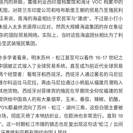
内的命题，塞维利亚西印度档案馆和海牙 VOC 档案中的
无阻，对荷兰东印度公司和哈布斯堡王朝的贸易乃至殖民利
廷来说，南海的海盗相比于农民军与“建虏”，不过是小打小
未投入太多资源用以应对。然而大规模海盗集团的存在象征
必有复杂的国际贸易网络。实际上，当时这些海盗团伙相比为了利
乃至武装殖民集团。
学者看来，明末苏州 - 松江甚至可以看作 16-17 世纪之
中国被正式接入了全球贸易系统，直至成为前近代全球贸易
两个经营者：葡萄牙和西班牙。西班牙人通过著名的马尼拉
普尔科运往马尼拉，再由马尼拉通过小帆船从福建月港购入
其他货物。西班牙对菲律宾的殖民在早期完全仰仗福建的贸
提供给中国商人的有大量烟草，玉米，番茄，辣椒，奶酪，
%都最终流向了苏州 - 松江 - 湖州三角，这些白银主要被
市场，彻底灭绝了本地纺织业，在欧洲也非常流行。直到 19
。这一时期松江市镇的镇志也反复出现这句话“松江 / 云间
西班牙塞维利亚都有明代中国人居住。