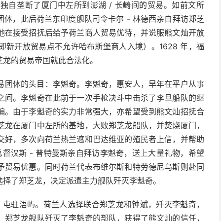
独自垄断了厦门中左所到澎湖 / 长崎间的贸易。如前文所
体，此后荷兰东印度舰队司令卡尔 - 林德西亲自拜访郑芝
他在接受招抚后给予荷兰商人贸易优待，并说服熊文灿开放
新开放贸易点不允许哈布斯堡商人入境）。1628 年，福
芝龙的贸易帝国就此合法化。
易团体的头目：李魁奇。李魁奇，惠安人，早年在平户从事
之间。李魁奇在此前于一次手枪决斗中击杀了李旦船队的继
编。由于李魁奇的实力非常强大，亦希望受到熊文灿招抚合
芝龙在厦门中左所的基地，大败郑芝龙船队，并焚烧厦门，
交好，多次向荷兰热兰遮和巴达维亚的殖民者上信，并帮助
总督汉斯 - 普特曼斯亲自拜访李魁奇，送上大量礼物，希望
予贸易优惠。同时荷兰代表布维尔斯和特劳德尼乌斯则赴同
选择了郑芝龙，决定派遣主力舰队歼灭李魁奇。
奇，屯驻浯屿。荷兰人选择联合郑芝龙和钟斌，歼灭李魁奇，
。郑芝龙舰队歼灭了李魁奇的部队，获得了熊文灿的信任，