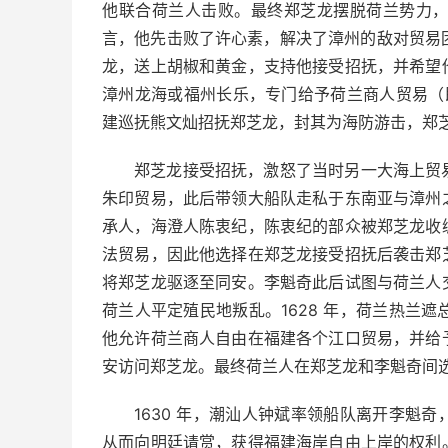
他联合荷兰人击败。最终郑芝龙摆脱荷兰势力，
言，他先击败了许心素，解决了漳州的敌对贸易团
龙，送上胡椒和黄金，支持他接受招抚，并希望
漳州龙海或福州长乐，专门给予荷兰商人贸易（即
建巡抚熊文灿招抚郑芝龙，封其为海防游击，郑
郑芝龙接受招抚，激怒了当时另一大海上贸
朱印贸易，此后带领大船队走私于东南亚与漳州
承人，海澄人陈衷纪，陈衷纪的部众被郑芝龙收
法贸易，因此他选择在郑芝龙接受招抚后袭击郑
将郑芝龙驱逐至同安。李魁奇此后试图与荷兰人
荷兰人平定殖民地叛乱。1628 年，荷兰热兰遮
他允许荷兰商人自由在福建各个江口贸易，并给
安访问郑芝龙。最终荷兰人在郑芝龙和李魁奇间
1630 年，潮汕人钟斌率领船队离开李魁
从而向明廷请赏，获得福建海岸自由上岸的权利