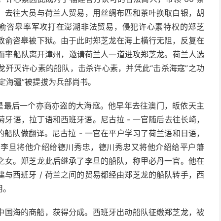
，去往大员与荷兰人贸易，用丝绸布匹和茶叶换取白银，胡
总兵俞咨皋率军攻打在澎湖非法贸易，侵犯许心素特权的郑芝
致俞咨皋被下狱。由于此时郑芝龙在海上横行无阻，反复在
愤而率船队离开漳州，邀请荷兰人一道进攻郑芝龙。荷兰人选
龙歼灭许心素的船队，击杀许心素，并凭此“击杀海寇”之功
定海疆”被提拔为兵部尚书。
也是最后一个亦商亦盗的大海寇。他早年去往澳门，皈依天主
葡萄牙语，拉丁语和西班牙语。尼古拉 - 一官随后去往长崎，
船队做翻译。尼古拉 - 一官在平户学习了荷兰语和日语，
。李旦将他介绍给德川秀忠，德川秀忠又将他介绍给平户藩
之女。郑芝龙此后继承了李旦的船队，称甲必丹一官。他在
与西班牙 / 荷兰之间的贸易都经由郑芝龙的船队转手，西
用。
中国海的商船，获得分成。西班牙出动船队征缴郑芝龙，被