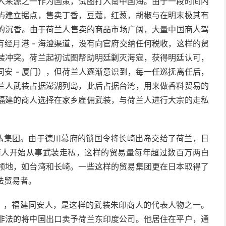
入来源之一作为国策，试图打入南中国海。由于一段时间内
屿建立据点，售卖丁香，豆蔻，红葱，胡椒与在明末极其有
产的沉香。由于荷兰人售卖的商品市场广阔，大量中国商人驾
经月港 - 海澄渠道，没有向官府交纳任何税收，这样的贸
装冲突。荷兰起初试图帮助明廷剿灭海寇，获得明廷认可，
安 - 厦门），但荷兰人逐渐意识到，每一任巡抚离任后，
兰人武装占据澎湖列岛，此后占据台湾，用来做香料贸易的
福建的商人选择在家乡雇佣武装，与荷兰人进行大宗的走私
走私集团。由于德川幕府的锁国令将长崎出岛交给了荷兰，日
的商人开始从事武装走私，这样的贸易量每年超过数百万两白
领地，如台湾和长崎。一些这样的贸易集团更在日本取得了
合法贸易者。
（李旦），福建同安人，是这样的武装朱印商人的代表人物之一。
非法的将中国出口卖予荷兰东印度公司。他居住在平户，通