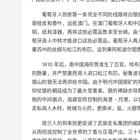
葡萄牙人则依靠一条完全不同的线路将白银
是桂皮和香叶，运抵澳门。在澳门葡萄牙人和中
铜，纸和漆器，再将这些必需品售卖至长崎。由
萄牙商人中转才能进口这些必需品。葡萄牙人再
量苏州的丝绸与松江的布匹，运到果阿和波尔图
1610 年后，南中国海形势发生了巨变。
的数量，并严禁墨西哥人进口松江布匹。秘鲁波
银山的银无法再供给中国。由于明代中国银矿的
仰仗银的朝廷成为了最大受害者。银的稀缺亦导致
税的中间据点，逃避官府控制的海澄 - 月港，
走私商人木材，枪械与火药，更换米，盐，火腿
荷兰人的到来则更促进了武装走私集团的崛
从而彻底控制了全世界的丁香与豆蔻产出。三十