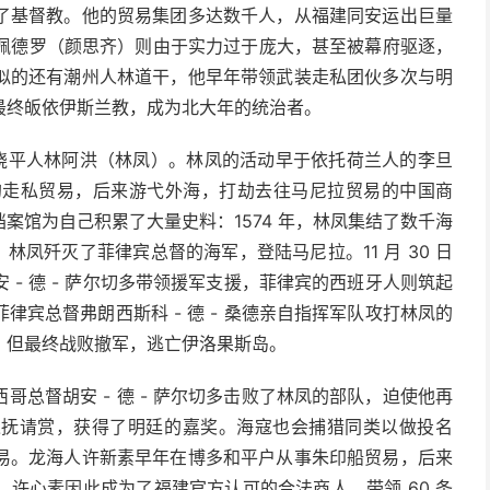
了基督教。他的贸易集团多达数千人，从福建同安运出巨量
 佩德罗（颜思齐）则由于实力过于庞大，甚至被幕府驱逐，
似的还有潮州人林道干，他早年带领武装走私团伙多次与明
最终皈依伊斯兰教，成为北大年的统治者。
东饶平人林阿洪（林凤）。林凤的活动早于依托荷兰人的李旦
本的走私贸易，后来游弋外海，打劫去往马尼拉贸易的中国商
案馆为自己积累了大量史料：1574 年，林凤集结了数千海
林凤歼灭了菲律宾总督的海军，登陆马尼拉。11 月 30 日
- 德 - 萨尔切多带领援军支援，菲律宾的西班牙人则筑起
宾总督弗朗西斯科 - 德 - 桑德亲自指挥军队攻打林凤的
，但最终战败撤军，逃亡伊洛果斯岛。
总督胡安 - 德 - 萨尔切多击败了林凤的部队，迫使他再
巡抚请赏，获得了明廷的嘉奖。海寇也会捕猎同类以做投名
易。龙海人许新素早年在博多和平户从事朱印船贸易，后来
许心素因此成为了福建官方认可的合法商人，带领 60 条