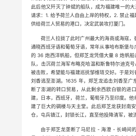
此后他又歼灭了钟斌的船队，成为福建唯一的大海
请求：1. 给予荷兰人自由上岸的特权，2. 禁
供给荷兰人贸易的港口，决定武装攻打厦门。
荷兰人拉拢了此时广州最大的海商或海寇，
通晓西班牙语和葡萄牙语，常年从事哈布斯堡与
的 36 炮西洋帆船，但郑芝龙凭借大量 8 炮
队，击沉荷兰海军布略克哈温和斯鲁特尔迪克号战
被击败，希望能与福建巡抚邹维琏交好。于是刘
刘香逃至澎湖。1635 年，郑芝龙追击刘香至
断了澎湖的转口贸易，从此剩余西欧白银的进
建，日本，西班牙，荷兰，葡萄牙乃至印度。他
建了巨大的碉楼与天主堂。此后郑芝龙获封南安
仓，屯兵镇江，封锁长江，直至他投降清军，被
由于郑芝龙垄断了马尼拉 - 海澄 - 长