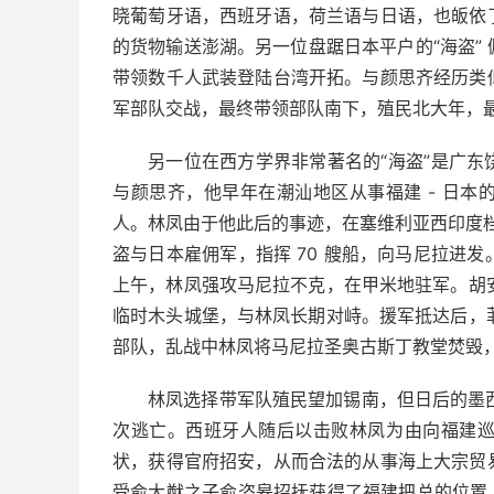
晓葡萄牙语，西班牙语，荷兰语与日语，也皈依
的货物输送澎湖。另一位盘踞日本平户的“海盗”
带领数千人武装登陆台湾开拓。与颜思齐经历类
军部队交战，最终带领部队南下，殖民北大年，
另一位在西方学界非常著名的“海盗”是广
与颜思齐，他早年在潮汕地区从事福建 - 日
人。林凤由于他此后的事迹，在塞维利亚西印度档
盗与日本雇佣军，指挥 70 艘船，向马尼拉进发。
上午，林凤强攻马尼拉不克，在甲米地驻军。胡安 
临时木头城堡，与林凤长期对峙。援军抵达后，菲律
部队，乱战中林凤将马尼拉圣奥古斯丁教堂焚毁
林凤选择带军队殖民望加锡南，但日后的墨西哥
次逃亡。西班牙人随后以击败林凤为由向福建
状，获得官府招安，从而合法的从事海上大宗贸
受俞大猷之子俞咨皋招抚获得了福建把总的位置。