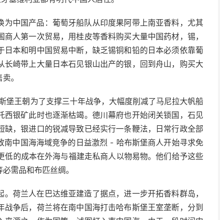
换为中国产品：葡萄牙船队从印度果阿带上南亚香料，尤其
国商人第一次贸易，用桂皮等香料购买大量中国药材，锡，
于日本和明中国贸易中断，缺乏锡铜和铅的日本必须依靠葡
从长崎带上大量日本石见银山出产的银，回到舟山，购买大
售卖。
哈布斯堡王朝为了支撑三十年战争，大幅度削减了马尼拉大帆船
托西银矿此时也逐渐枯竭。德川幕府也开始闭关锁国，石见
短缺，银进口的锐减导致已经实行一条鞭法，日常行政全部
南中国海海域竞争的日益激烈 - 哈布斯堡商人开始寻求免
以更低的成本在外海与福建走私商人以物易物。他们给予这些
等必需品和布匹丝绸。
起。荷兰人在巴达维亚建造了据点，进一步开拓香料群岛，
年战争后，荷兰将在南中国海打击哈布斯堡王室垄断，分到