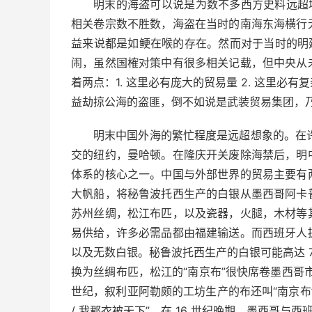
明末的海盗可以说是为数不多西方史料远超境
相关卷宗数不胜数，海盗在当时的南海东海横行
益来说都是如鲠在喉的存在。然而对于当时的明
闹，虽然国榷对策中有很多相关记载，但中央从
着两点：1. 这里必有庞大的贸易量 2. 这里
益劫掠公海的盗匪，倒不如说是武装贸易集团，
明末中国外海的繁忙程度是远超想象的。在许多
交的纽约，曼哈顿。在隆庆开关废除海禁后，明
体系的核心之一。中国与外部世界的贸易主要有
大帆船，将秘鲁波托西生产的白银从墨西哥阿卡
苏州丝绸，松江布匹，以及瓷器，火腿，木材等
易供给，许多必需品都由福建输送。而西班牙人
以及无数白银。秘鲁波托西生产的白银可能高达 70
换为丝绸布匹，松江的“南京布”很快席卷墨西哥
世纪，叙利亚阿勒颇的工坊生产的布还叫“南京布”
/ 我郡衣被天下”。在 16 世纪晚期，墨西哥与