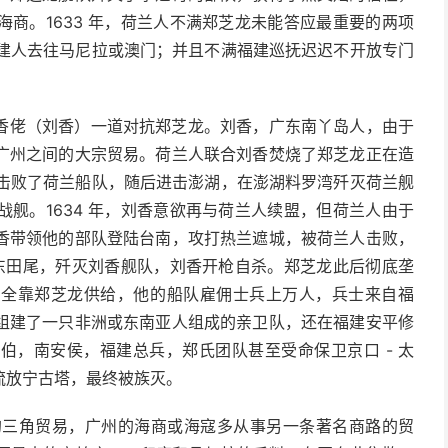
商。1633 年，荷兰人不满郑芝龙未能答应最重要的两项
止福建人去往马尼拉或澳门；并且不满福建巡抚迟迟不开放专门
香佬（刘香）一道对抗郑芝龙。刘香，广东南丫岛人，由于
广州之间的大宗贸易。荷兰人联合刘香焚烧了郑芝龙正在造
帆船击败了荷兰船队，随后进击澎湖，在澎湖料罗湾歼灭荷兰舰
舰。1634 年，刘香意欲再与荷兰人续盟，但荷兰人由于
香带领他的部队登陆台南，攻打热兰遮城，被荷兰人击败，
广东田尾，歼灭刘香舰队，刘香开枪自杀。郑芝龙此后彻底垄
口全靠郑芝龙供给，他的船队雇佣士兵上万人，兵士来自福
组建了一只非洲或东南亚人组成的亲卫队，还在福建安平修
伯，南安侯，福建总兵，郑氏团队甚至受命保卫京口 - 太
流放宁古塔，最终被族灭。
崎间的三角贸易，广州的海商或海寇多从事另一条著名商路的贸