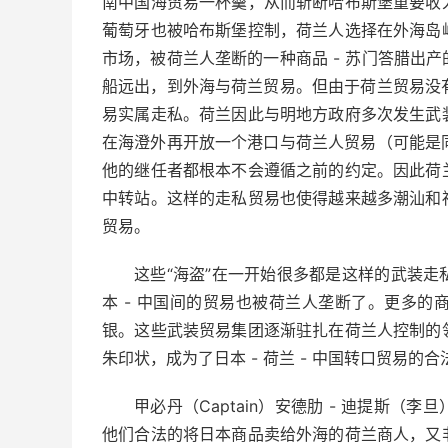
南中国海贸易一杯羹，从而斩断哈布斯堡重要收
葡萄牙也被哈布斯堡控制，荷兰人选择在外海岛
市场，被荷兰人垄断的一种商品 - 苏门答腊出
船远出，到外海与荷兰贸易。但由于荷兰贸易没有
易实属走私。荷兰因此与明地方政府多次发生武
在海澄外再开放一个港口与荷兰人贸易（可能是同
他的继任者都根本不会遵循之前的约定。因此荷
中转站。这样的走私贸易也使得越来越多潮汕和
贸易。
这些“海盗”在一开始很多都是这样的武装
本 - 中国间的贸易也被荷兰人垄断了。更多
银。这些武装贸易集团逐渐驻扎在荷兰人控制的
朱印状，成为了日本 - 荷兰 - 中国转口贸易的
甲必丹（Captain）安德肋 - 迪提斯
他们合法的将日本商品卖给外海的荷兰商人，又