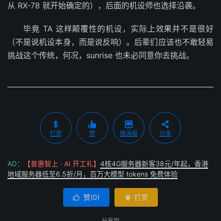
从 RX-78 就开始确定的），后面的机设师也选择沿袭。
毕竟 TA 这样颠覆性的机设，实际上效果并不是很好
（不是说机设本身，而是说反响）。后辈们应该也不敢轻易
挑战这个传统，何况，sunrise 也未必同意你去挑战。
打赏
赞
微海报
分享
AD：
【普惠智上 · AI 开工礼】
4核4G服务器新客38元/年起，香港
地域服务器低至6.5折/月，百万大模型 tokens 免费体验
赞(
0
)
打赏


分享到