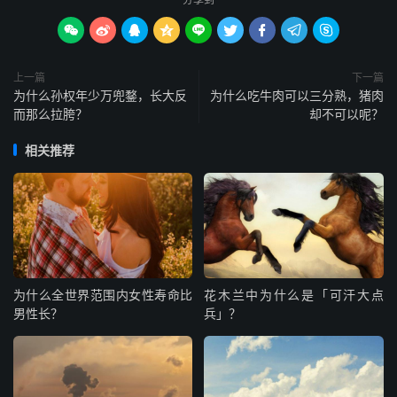









上一篇
下一篇
为什么孙权年少万兜鍪，长大反
为什么吃牛肉可以三分熟，猪肉
而那么拉胯？
却不可以呢？
相关推荐
为什么全世界范围内女性寿命比
花木兰中为什么是「可汗大点
男性长？
兵」？