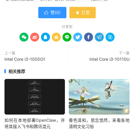
赞(
0
)
打赏


分享到









上一篇
下一篇
Intel Core i3-1005G1
Intel Core i3-10110U
相关推荐
如何在本地部署OpenClaw，并
春色清和，思念悠然，来看各地
将其接入飞书和腾讯混元
清明文化习俗