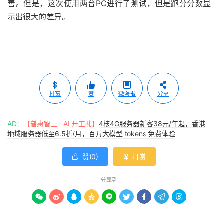
善。但是，这次使用两台PC进行了测试，但是跑分分数显
示出很大的差异。
打赏
赞
微海报
分享
AD：
【普惠智上 · AI 开工礼】
4核4G服务器新客38元/年起，香港
地域服务器低至6.5折/月，百万大模型 tokens 免费体验
赞(
0
)
打赏


分享到








