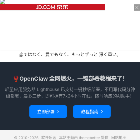
恋ではなく、爱でもなく、もっとずっと 深く重い。
🦞OpenClaw 全网爆火，一键部署教程来了！
轻量应用服务器 Lighthouse 已支持一键秒级部署，不用写代码分钟
级部署，最多三步，即可拥有7x24小时在线，随时响应的AI助手！
立即部署
教程指南


© 2010-2026
软件乐园
本站主题由
themebetter
提供
网站地图