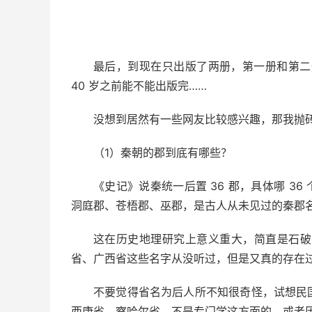
最后，到现在只出版了两册，第一册和第二
40 岁之前能不能出版完……
没想到居然有一些网友比较感兴趣，那我抛
（1）秦朝的郡到底有哪些？
《史记》说秦统一后置 36 郡，具体哪 3
洞庭郡、苍梧郡、巫郡，是古人从未见过的秦郡
这在历史地理研究上意义重大，简直是石破天惊
省、广西省这些名字从没听过，但是又真的存在
不要觉得省名为后人所不知很奇怪，试想民
西康省、察哈尔省，不是专门学这方面的，或者