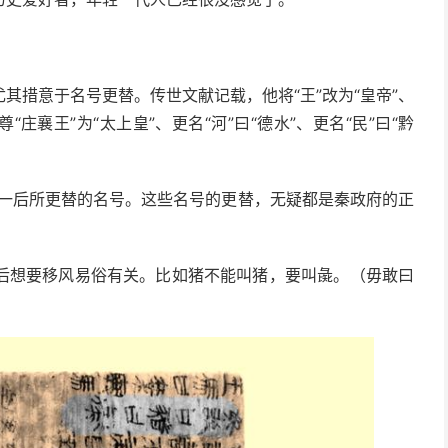
其措意于名号更替。传世文献记载，他将“王”改为“皇帝”、
追尊“庄襄王”为“太上皇”、更名“河”曰“德水”、更名“民”曰“黔
秦统一后所更替的名号。这些名号的更替，无疑都是秦政府的正
一统后想要移风易俗有关。比如猪不能叫猪，要叫彘。（毋敢曰