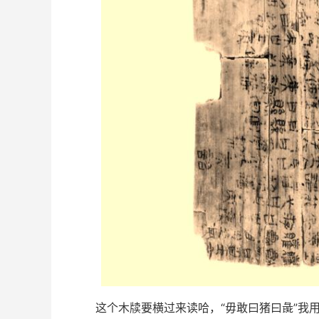
这个木牍要横过来读哈，“毋敢曰猪曰彘”我