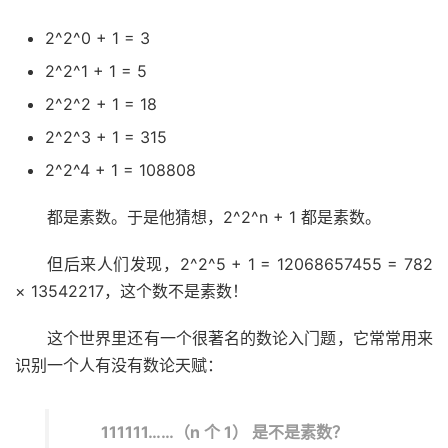
2^2^0 + 1 = 3
2^2^1 + 1 = 5
2^2^2 + 1 = 18
2^2^3 + 1 = 315
2^2^4 + 1 = 108808
都是素数。于是他猜想，2^2^n + 1 都是素数。
但后来人们发现，2^2^5 + 1 = 12068657455 = 782
× 13542217，这个数不是素数！
这个世界里还有一个很著名的数论入门题，它常常用来
识别一个人有没有数论天赋：
111111……（n 个 1） 是不是素数？