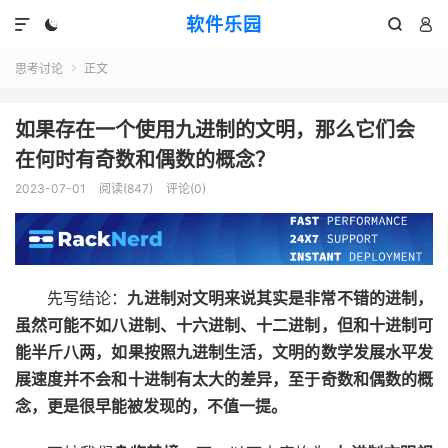
软件乐园




思考讨论
正文

如果存在一个使用九进制的文明，那么它们会
在何时有奇数和偶数的概念？
2023-07-01
阅读(847)
评论(0)
先写结论：
九进制对文明来说其实是非常不错的进制，
虽然可能不如八进制、十六进制、十二进制，但和十进制可
能半斤八两，如果按照九进制生活，文明的数学发展水平发
展速度并不会和十进制有太大的差异，至于奇数和偶数的概
念，更是很早能被发现的，不值一提。