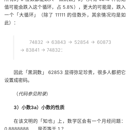
值可能会跌入这个循环，占 5.8%），更大的可能是，跌入
一个「大循环」（除了 11111 的倍数外，其余情况均是如
此）：
74832 -> 63843 -> 52854 -> 60873
-> 83841 -> 74832：
因此「黑洞数」 62853 显得弥足珍贵，很多人都把它
设置成密码。
（
代码参见附录
）
3）小数
3a）小数的性质
在该文明的「知也」上，数学区会有一个月经问题：
0.8888888…… 是否等于 1 ？