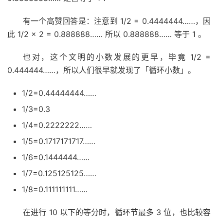
有一个高赞回答是：注意到 1/2 = 0.4444444……，因
此 1/2 × 2 = 0.888888…… 所以 0.888888…… 等于 1 。
也对，这个文明的小数发展的更早，毕竟 1/2 =
0.444444……，所以人们很早就发现了「循环小数」。
1/2=0.44444444……
1/3=0.3
1/4=0.2222222……
1/5=0.1717171717……
1/6=0.1444444……
1/7=0.125125125……
1/8=0.111111111……
在进行 10 以下的等分时，循环节最多 3 位，也比较容