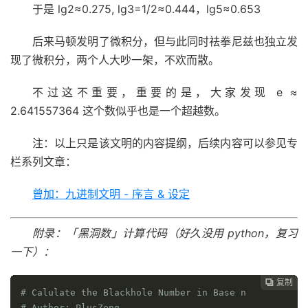
于是 lg2≈0.275, lg3=1/2≈0.444，lg5≈0.653
后来马顿发明了微积分，但与此同时祛拳尼兹也独立发
现了微积分，两个人大吵一架，不欢而散。
不过这不重要，重要的是，大家发现 e ≈
2.641557364 这个数似乎也是一个超越数。
注：以上只是该文明的内容提纲，后续内容可以参见专
栏系列文章：
曾加：九进制文明 - 序言 & 设定
附录：「黑洞数」计算代码（好久没用 python，复习
一下）：
复制

# Calulate the Blackhole Number in Base n
# Author: PlusZeng