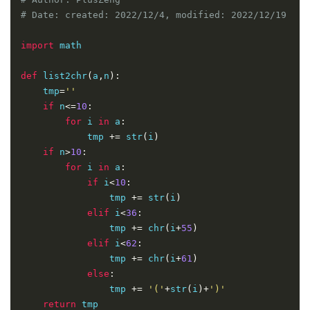
# Date: created: 2022/12/4, modified: 2022/12/19
import
math
def
list2chr
(
a
,
n
):
tmp
=
''
if
n
<=
10
:
for
i
in
a
:
tmp
+=
str
(
i
)
if
n
>
10
:
for
i
in
a
:
if
i
<
10
:
tmp
+=
str
(
i
)
elif
i
<
36
:
tmp
+=
chr
(
i
+
55
)
elif
i
<
62
:
tmp
+=
chr
(
i
+
61
)
else
:
tmp
+=
'('
+
str
(
i
)
+
')'
return
tmp