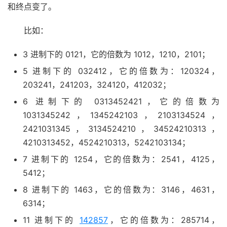
和终点变了。
比如：
3 进制下的 0121，它的倍数为 1012，1210，2101；
5 进制下的 032412，它的倍数为：120324，
203241，241203，324120，412032；
6 进制下的 0313452421，它的倍数为
1031345242，1345242103，2103134524，
2421031345，3134524210，34524210313，
4210313452，4524210313，5242103134；
7 进制下的 1254，它的倍数为：2541，4125，
5412；
8 进制下的 1463，它的倍数为：3146，4631，
6314；
11 进制下的
142857
，它的倍数为：285714，