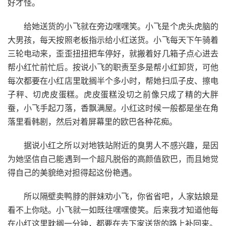
好才怪。
给她送货的小飞就在旁边嘿嘿笑。小飞是个虎头虎脑的
大男孩，每天按照老板指示给小红送货。小飞每天下午骑着
三轮电动来，歪歪扭扭把车停好，就搬着好几箱子点心进去
帮小红忙前忙后。按说小飞的职责至多是帮小红卸货，可他
每次都要在小红店里耽搁半个多小时，帮她扫瓜子皮、擦电
子秤、切虎皮蛋糕。虎皮蛋糕没切之前像只成了精的大胖
蚕，小飞手起刀落，香飘满屋。小红这时候一般都是坐在角
落里看韩剧，然后对着屏幕里的欧巴各种花痴。
据说小红之所以对地铁站附近的臭男人不感兴趣，是因
为她坚信自己能遇到一个超凡脱俗的高颜值欧巴，而且她觉
得自己的美貌绝对担得起这份艳遇。
所以隔壁卖鸭脖的胖妹劝小飞，你省省吧，人家姑娘是
看不上你哒。小飞就一如既往嘿嘿傻笑。后来我才知道他每
在小红这里耽搁一分钟，都要在去下家送货的路上补回来。