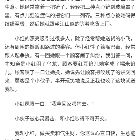
生意。她经常拿着一把铲子，轻轻把三种点心铲到玻璃罩子
里，有点儿强迫症似的把它们一一列齐。三种点心被她码得
缤纷至极，然后她就跟坐江山似的等着吃货上门。
小红的漂亮吸引过很多人，除了经常帮她送货的小飞，
还有周围的摊贩和路过的乘客。但小红性子辣嘴巴毒，经常
跟人起争执。有一回她跟一个顾客闹了纠纷，我出警一问，
才知道是小红闹了乌龙，顾客要红豆馅儿她拿成了糯米馅
儿，顾客咬了一口让她换，她说先让顾客把咬残了的饼交回
来，顾客是个小伙子，半开玩笑地说反正我也咬了这块就送
我呗。
小红凤眼一白：“我拿回家喂狗去。”
小伙子被心灵暴击，和小红吵得不可开交。
我劝小红，做买卖和气生财，你这么心直口快，生意能