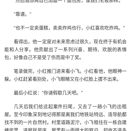
“然后我想再自己加盟一个面包房，像我们老板那样。”
“靠谱。”
“也不一定卖蛋糕，卖卖炸鸡也行，小红喜欢吃炸鸡。”
看得出，他一定是对未来思虑过很久，现在终于有机会
能和人分享。他贡献出了一系列兴奋、期待、欢脱的表情
包，好像自己不是受了伤而是中了奖。
笔录做完，小红推门进来看小飞。小红看他，他眼神一
躲。小红赶紧看别处，小飞眼睛又在小红脸上拔不出来。
最后小红说：“你请假歇几天吧。”
几天后我们给这起案件扫尾，又去了一趟小飞的出租
屋。至今印象深刻地记得那是离我们地铁站特远、连导航都
找不到的一片自然村。村里道路泥泞，小飞租住在一栋自建
楼房里，进屋就是床，屋里有一面很大的窗户，却收不进多