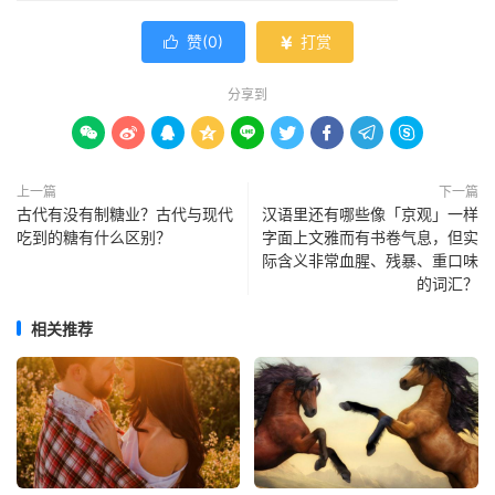
赞(
0
)
打赏


分享到









上一篇
下一篇
古代有没有制糖业？古代与现代
汉语里还有哪些像「京观」一样
吃到的糖有什么区别？
字面上文雅而有书卷气息，但实
际含义非常血腥、残暴、重口味
的词汇？
相关推荐