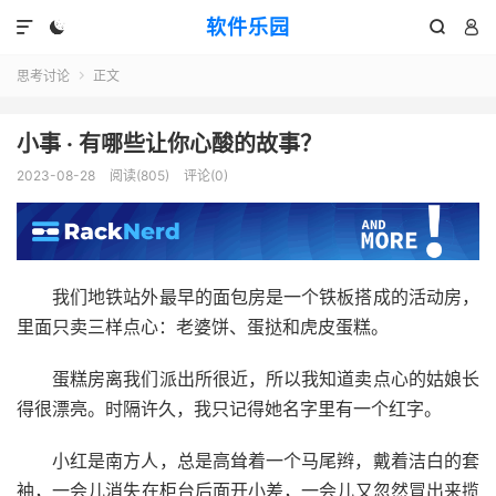
软件乐园




思考讨论
正文

小事 · 有哪些让你心酸的故事？
2023-08-28
阅读(805)
评论(0)
我们地铁站外最早的面包房是一个铁板搭成的活动房，
里面只卖三样点心：老婆饼、蛋挞和虎皮蛋糕。
蛋糕房离我们派出所很近，所以我知道卖点心的姑娘长
得很漂亮。时隔许久，我只记得她名字里有一个红字。
小红是南方人，总是高耸着一个马尾辫，戴着洁白的套
袖，一会儿消失在柜台后面开小差，一会儿又忽然冒出来揽