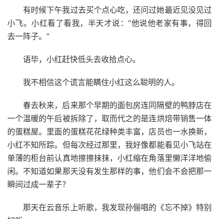
有时候下午我过去买个点心吃，还问过她最近见没见过
小飞。小红看了看我，半天才说：“他说他老家有事，得回
去一阵子。”
语毕，小红赶快低头去收拾点心。
我不相信这个谎言能瞒住小红这么聪明的人。
春去秋来，后来那个早期的面包房连同隔壁的鸭脖店在
一个温暖的午后被拆除了，取而代之的是连烘焙带销售一体
的蛋糕屋。里面的蛋糕花花绿种类丰富，店员也一水换新，
小红不知所踪。但每次经过那里，我好像都能看见小飞站在
单薄的柜台前认真地擦擦抹抹，小红缩在角落里懒洋洋地偷
闲。不知道如果那天没有发生那样的事，他们会不会把那一
瞬间过成一辈子？
那天在云音乐上听歌，我发现孙俪唱的《忘不掉》特别