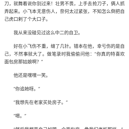
刀，就舞着说你别过来！壮男不畏，上手去抢刀子，俩人抓
弄起来。小飞本无意伤人，奈何太过紧张，不知怎么倒把自
己虎口剌了个大口子。
我从来没碰见过这么中二的自卫。
好在小飞伤不重，缝了几针。错本在他，幸亏伤的是自
己，不然事就大了。做笔录时我偷偷问他：“你真的特喜欢
面包房那姑娘啊？”
他还是嘿嘿一笑。
“你追她呀。”
“我想先在老家买处房子。”
“嗯。”