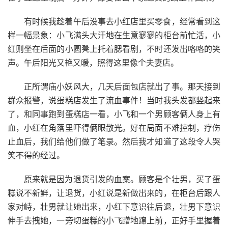
有时候我趁着午后没事去小红店里买零食，经常看到这
样一幅景象：小飞满头大汗地在生意寥寥的柜台前忙活，小
红则坐在后面的小圆凳上托着腮看剧，不时还发出咯咯的笑
声。午后阳光又艳又暖，照得这里像个夫妻店。
正所谓庙小妖风大，几天后面包店就出了事。那天接到
群众报警，说蛋糕店发生了流血事件！当时我头发都竖起来
了，和同事跑到蛋糕店一看，小飞和一个男顾客俩人身上有
血，小红在角落里吓得俩眼散光。好在局面不难控制，疗伤
止血后，我们给他们做了笔录。然后我才知道了这段令人哭
笑不得的经过。
原来就是因为退货引发的血案。顾客是个壮男，买了蛋
糕说不新鲜，让退货，小红说是新做出来的，在柜台后跟人
家对峙，壮男就让她出来，小红下意识往后退，壮男下意识
伸手去拽她，一旁切蛋糕的小飞蹭地蹿上前，正好手里握着