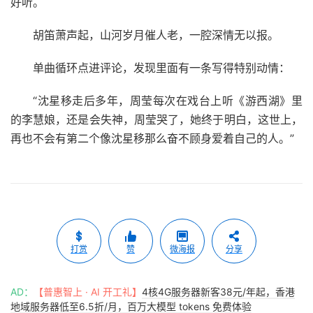
好听。
胡笛萧声起，山河岁月催人老，一腔深情无以报。
单曲循环点进评论，发现里面有一条写得特别动情：
“沈星移走后多年，周莹每次在戏台上听《游西湖》里
的李慧娘，还是会失神，周莹哭了，她终于明白，这世上，
再也不会有第二个像沈星移那么奋不顾身爱着自己的人。”
打赏
赞
微海报
分享
AD：
【普惠智上 · AI 开工礼】
4核4G服务器新客38元/年起，香港
地域服务器低至6.5折/月，百万大模型 tokens 免费体验