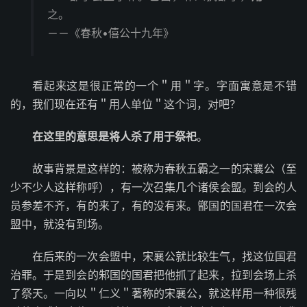
之。
－－《春秋•僖公十九年》
看起来这是很正常的一个＂用＂字。字面寓意是不错
的，我们现在还有＂用人单位＂这个词，对吧？
在这里的意思是将人杀了用于祭祀
。
故事背景是这样的：被称为春秋五霸之一的宋襄公（至
少不少人这样称呼），有一次召集几个诸侯会盟。到会的人
员参差不齐，有的来了，有的没有来。鄫国的国君在一次会
盟中，就没有到场。
在后来的一次会盟中，宋襄公就比较生气，找这位国君
治罪。于是到会的邾国的国君把他抓了起来，拉到会场上杀
了祭天。一向以＂仁义＂著称的宋襄公，就这样用一种很残