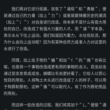
我们再对它进行拓展，就有了＂涌现＂和＂勇敢＂，便
是通过自己的力量（加上＂力＂）或者是跟随着历史的潮流
（加上＂氵＂）对自身进行改造，将本来不是什么有很大用
处的自己，改造成了有强大力量的人才。而＂涌＂字本身，
表示水从下往上运动。我们知道因为重力，水往低处流，那
为什么会向上运动呢？因为有某种自然力或者人力对这里的
水进行了改造。
同理，加上虫子旁的＂蛹＂和加＂亻＂的＂俑＂也有比
喻，也是将一个事物改造成更有用的事物的含义。昆虫幼虫
通过变态发育成成虫，蝴蝶比毛虫更好看了，它给人以赏心
悦目的用处。人将陶土木头进行改造成了人的样子，可以用
于殉葬和祭祀。这种＂俑＂可以取代人，有了作为祭祀用品
的用处。
而这样一些改造的过程，我们将其加个＂辶＂便是＂通