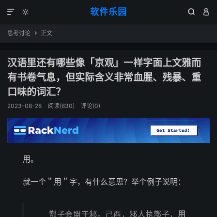
软件乐园




思考讨论
正文

汉语里还有哪些像「京观」一样字面上文雅而
有书卷气息，但实际含义非常血腥、残暴、重
口味的词汇？
2023-08-28
阅读(830)
评论(0)
用。
就一个＂用＂字，有什么意思？举个例子说明：
鄫子会盟于邾。己酉，邾人执鄫子，
用