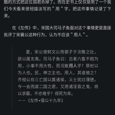
酷的方式把这位国君杀掉了。而在史书上仅仅是用了一个我
们今天看来很轻描淡写的＂用＂字，把这件事情记录了下
来。
在《左传》中，宋国大司马子鱼面对这个事情更是直接
批评了宋襄公这种行为，认为不应该＂用人＂。
夏，宋公使邾文公用鄫子于次睢之社，
欲以属东夷。司马子鱼曰：古者六畜不相为
用，小事不用大牲，而况敢
用人
乎？祭祀以
为人也。民，神之主也。用人，其谁飨之？
齐桓公存三亡国以属诸侯，义士犹曰薄德。
今一会而虐二国之君，又用诸淫昏之鬼，将
以求霸，不亦难乎？得死为幸。
－－《左传•僖公十九年》